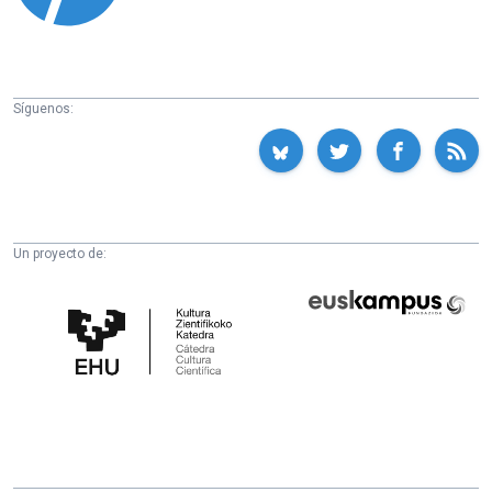
Síguenos:
Un proyecto de:
Cátedra
Euskampus
de
Fundazioa
Cultura
Científica
de
la
UPV/EHU