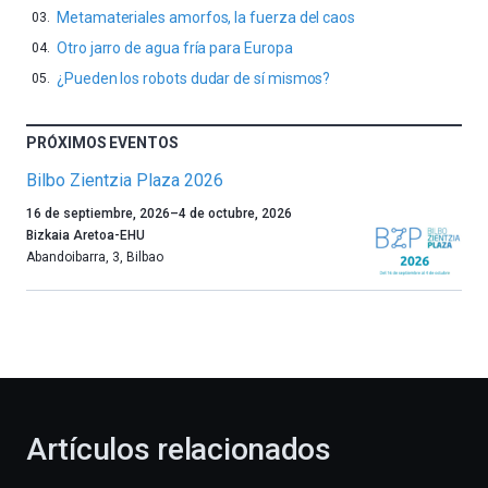
Metamateriales amorfos, la fuerza del caos
Otro jarro de agua fría para Europa
¿Pueden los robots dudar de sí mismos?
PRÓXIMOS EVENTOS
Bilbo Zientzia Plaza 2026
Un
16 de septiembre, 2026
–
4 de octubre, 2026
año
Bizkaia Aretoa-EHU
más,
Abandoibarra, 3
,
Bilbao
Bilbao
dará
la
bienvenida
al
otoño
con
la
Artículos relacionados
celebración
de