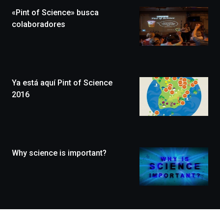
la
«Pint of Science» busca
novena
edición
colaboradores
de
Bilbo
Zientzia
Plaza
(BZP),
Ya está aquí Pint of Science
un
festival
2016
que
llenará
la
ciudad
de
monólogos,
Why science is important?
exposiciones,
conferencias,
docufórums
y
espectáculos
de
ciencia