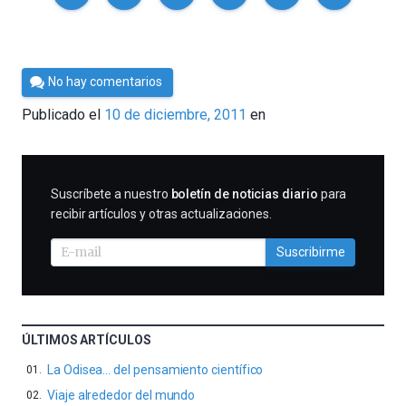
Por
No hay comentarios
Cultura
Publicado el
10 de diciembre, 2011
en
Cientifica
SUSCRIBIRME
Suscríbete a nuestro
boletín de noticias diario
para
recibir artículos y otras actualizaciones.
Suscribirme
ÚLTIMOS ARTÍCULOS
La Odisea… del pensamiento científico
Viaje alrededor del mundo