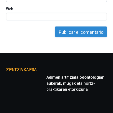
Web
Otros
proyectos
ZIENTZIA KAIERA
Adimen artifiziala odontologian:
aukerak, mugak eta hortz-
praktikaren etorkizuna