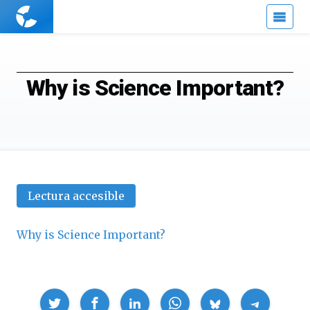
Cuaderno
de
Cultura
Científica
Why is Science Important?
Lectura accesible
Why is Science Important?
Compartir