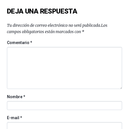
del
DEJA UNA RESPUESTA
16
de
septiembre
Tu dirección de correo electrónico no será publicada.
Los
al
campos obligatorios están marcados con
*
4
de
Comentario
*
octubre.
La
iniciativa,
organizada
por
la
Cátedra…
Nombre
*
E-mail
*