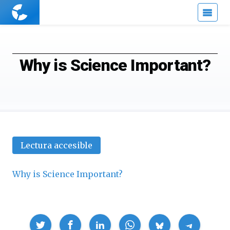
Cuaderno
de
Cultura
Científica
Why is Science Important?
Lectura accesible
Why is Science Important?
Compartir