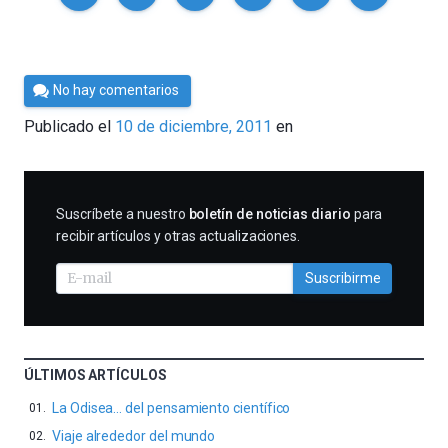
Por
No hay comentarios
Cultura
Publicado el
10 de diciembre, 2011
en
Cientifica
SUSCRIBIRME
Suscríbete a nuestro
boletín de noticias diario
para
recibir artículos y otras actualizaciones.
Suscribirme
ÚLTIMOS ARTÍCULOS
La Odisea… del pensamiento científico
Viaje alrededor del mundo