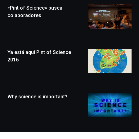
la
«Pint of Science» busca
novena
edición
colaboradores
de
Bilbo
Zientzia
Plaza
(BZP),
Ya está aquí Pint of Science
un
festival
2016
que
llenará
la
ciudad
de
monólogos,
Why science is important?
exposiciones,
conferencias,
docufórums
y
espectáculos
de
ciencia