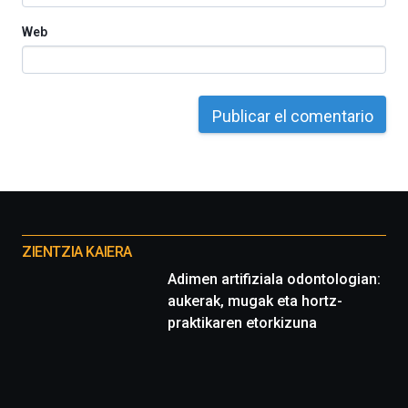
Web
Otros
proyectos
ZIENTZIA KAIERA
Adimen artifiziala odontologian:
aukerak, mugak eta hortz-
praktikaren etorkizuna