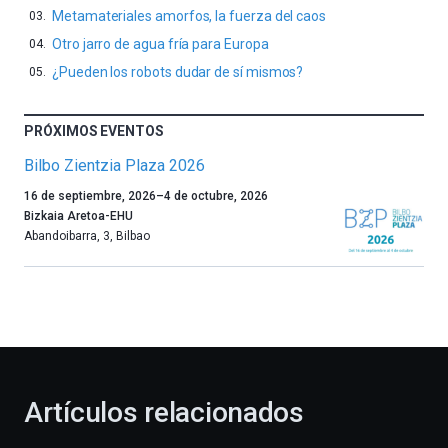
Metamateriales amorfos, la fuerza del caos
Otro jarro de agua fría para Europa
¿Pueden los robots dudar de sí mismos?
PRÓXIMOS EVENTOS
Bilbo Zientzia Plaza 2026
Un
16 de septiembre, 2026
–
4 de octubre, 2026
año
Bizkaia Aretoa-EHU
más,
Abandoibarra, 3
,
Bilbao
Bilbao
dará
la
bienvenida
al
otoño
con
la
Artículos relacionados
celebración
de