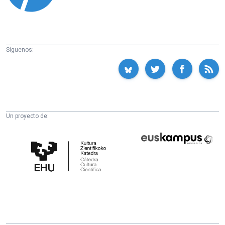
Síguenos:
Un proyecto de:
Cátedra
Euskampus
de
Fundazioa
Cultura
Científica
de
la
UPV/EHU