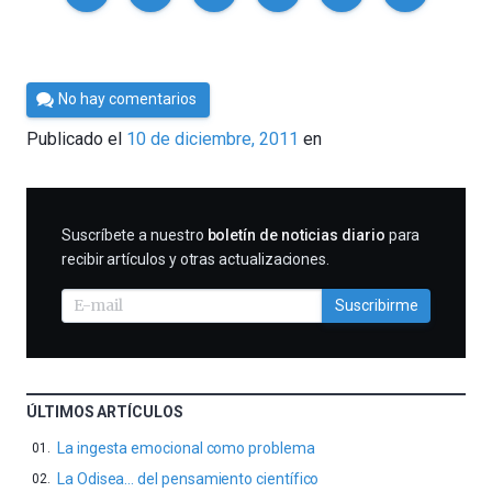
Por
No hay comentarios
Cultura
Publicado el
10 de diciembre, 2011
en
Cientifica
SUSCRIBIRME
Suscríbete a nuestro
boletín de noticias diario
para
recibir artículos y otras actualizaciones.
Suscribirme
ÚLTIMOS ARTÍCULOS
La ingesta emocional como problema
La Odisea… del pensamiento científico