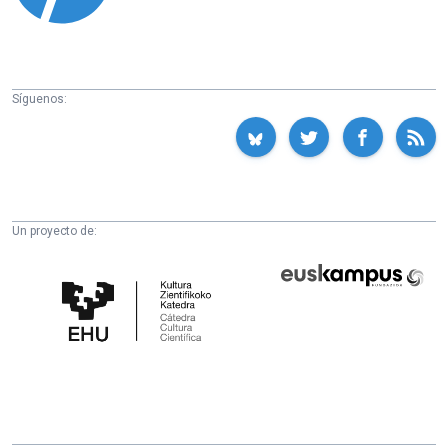
Síguenos:
Un proyecto de:
Cátedra
Euskampus
de
Fundazioa
Cultura
Científica
de
la
UPV/EHU