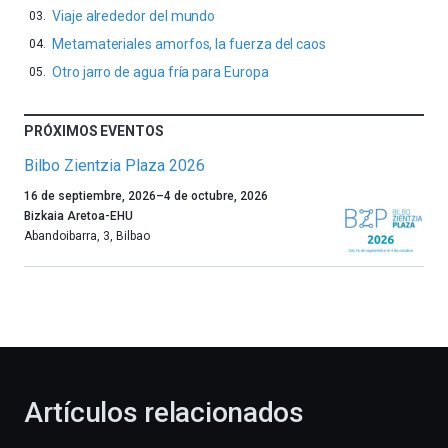
Viaje alrededor del mundo
Metamateriales amorfos, la fuerza del caos
Otro jarro de agua fría para Europa
PRÓXIMOS EVENTOS
Bilbo Zientzia Plaza 2026
Un
16 de septiembre, 2026
–
4 de octubre, 2026
año
Bizkaia Aretoa-EHU
más,
Abandoibarra, 3
,
Bilbao
Bilbao
dará
la
bienvenida
al
otoño
con
la
Artículos relacionados
celebración
de