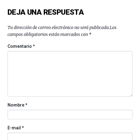
del
DEJA UNA RESPUESTA
16
de
septiembre
Tu dirección de correo electrónico no será publicada.
Los
al
campos obligatorios están marcados con
*
4
de
Comentario
*
octubre.
La
iniciativa,
organizada
por
la
Cátedra…
Nombre
*
E-mail
*