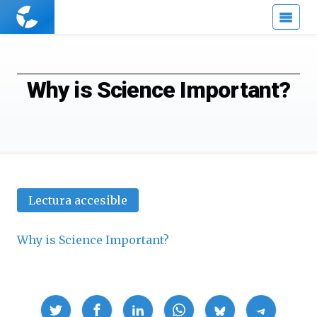
Cuaderno
de
Cultura
Científica
Why is Science Important?
Lectura accesible
Why is Science Important?
Compartir