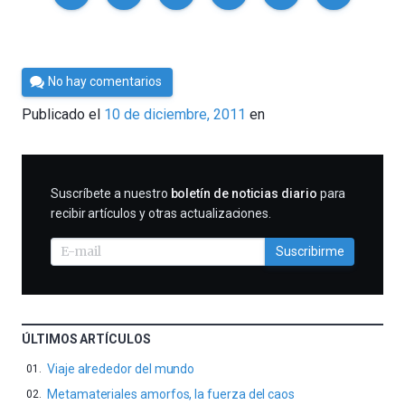
Por
No hay comentarios
Cultura
Publicado el
10 de diciembre, 2011
en
Cientifica
SUSCRIBIRME
Suscríbete a nuestro
boletín de noticias diario
para
recibir artículos y otras actualizaciones.
Suscribirme
ÚLTIMOS ARTÍCULOS
Viaje alrededor del mundo
Metamateriales amorfos, la fuerza del caos