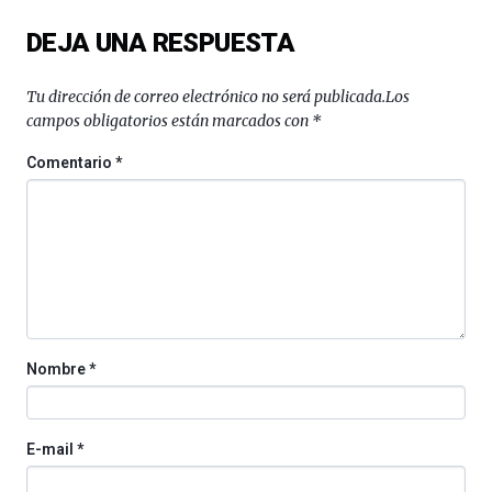
del
DEJA UNA RESPUESTA
16
de
septiembre
Tu dirección de correo electrónico no será publicada.
Los
al
campos obligatorios están marcados con
*
4
de
Comentario
*
octubre.
La
iniciativa,
organizada
por
la
Cátedra…
Nombre
*
E-mail
*