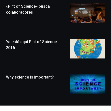
la
«Pint of Science» busca
novena
edición
colaboradores
de
Bilbo
Zientzia
Plaza
(BZP),
Ya está aquí Pint of Science
un
festival
2016
que
llenará
la
ciudad
de
monólogos,
Why science is important?
exposiciones,
conferencias,
docufórums
y
espectáculos
de
ciencia