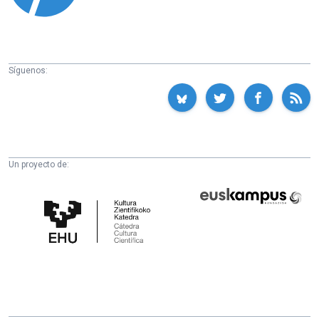
Síguenos:
Un proyecto de:
Cátedra
Euskampus
de
Fundazioa
Cultura
Científica
de
la
UPV/EHU