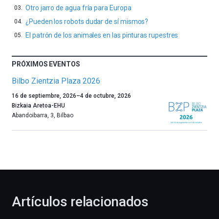
Otro jarro de agua fría para Europa
¿Pueden los robots dudar de sí mismos?
El patrón de los animales en las pinturas rupestres
PRÓXIMOS EVENTOS
Bilbo Zientzia Plaza 2026
Un
16 de septiembre, 2026
–
4 de octubre, 2026
año
Bizkaia Aretoa-EHU
más,
Abandoibarra, 3
,
Bilbao
Bilbao
dará
la
bienvenida
al
otoño
con
la
Artículos relacionados
celebración
de