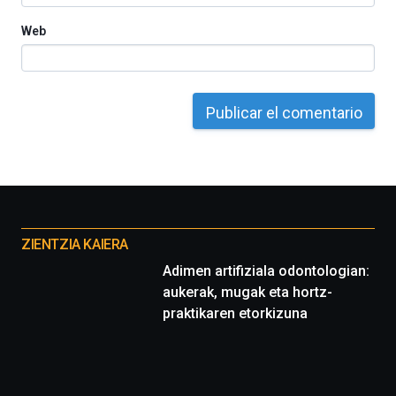
Web
Otros
proyectos
ZIENTZIA KAIERA
Adimen artifiziala odontologian:
aukerak, mugak eta hortz-
praktikaren etorkizuna