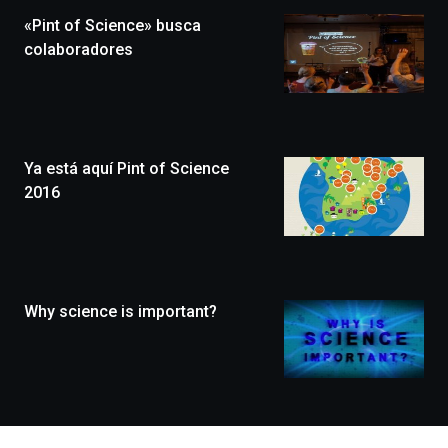
la
«Pint of Science» busca
novena
edición
colaboradores
de
Bilbo
Zientzia
Plaza
(BZP),
Ya está aquí Pint of Science
un
festival
2016
que
llenará
la
ciudad
de
monólogos,
Why science is important?
exposiciones,
conferencias,
docufórums
y
espectáculos
de
ciencia