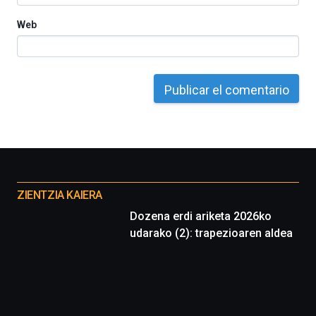
Web
Otros
proyectos
ZIENTZIA KAIERA
Dozena erdi ariketa 2026ko
udarako (2): trapezioaren aldea