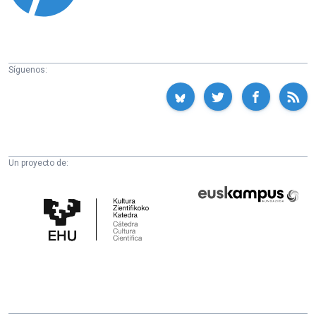
Síguenos:
Un proyecto de:
Cátedra
Euskampus
de
Fundazioa
Cultura
Científica
de
la
UPV/EHU