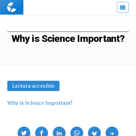
Cuaderno
de
Cultura
Científica
Why is Science Important?
Lectura accesible
Why is Science Important?
Compartir