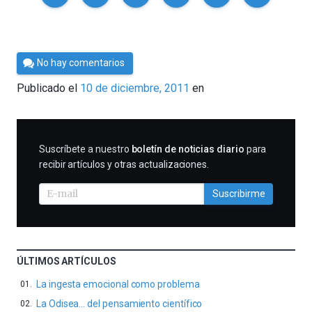
Por
No hay comentarios
Cultura
Publicado el
10 de diciembre, 2011
en
Cientifica
SUSCRIBIRME
Suscríbete a nuestro
boletín de noticias diario
para
recibir artículos y otras actualizaciones.
Suscribirme
ÚLTIMOS ARTÍCULOS
La ingesta emocional como problema
La Odisea… del pensamiento científico