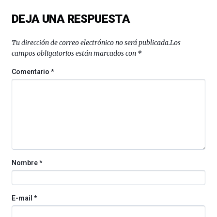
del
DEJA UNA RESPUESTA
16
de
septiembre
Tu dirección de correo electrónico no será publicada.
Los
al
campos obligatorios están marcados con
*
4
de
Comentario
*
octubre.
La
iniciativa,
organizada
por
la
Cátedra…
Nombre
*
E-mail
*