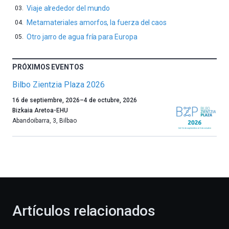
Viaje alrededor del mundo
Metamateriales amorfos, la fuerza del caos
Otro jarro de agua fría para Europa
PRÓXIMOS EVENTOS
Bilbo Zientzia Plaza 2026
Un
16 de septiembre, 2026
–
4 de octubre, 2026
año
Bizkaia Aretoa-EHU
más,
Abandoibarra, 3
,
Bilbao
Bilbao
dará
la
bienvenida
al
otoño
con
la
Artículos relacionados
celebración
de