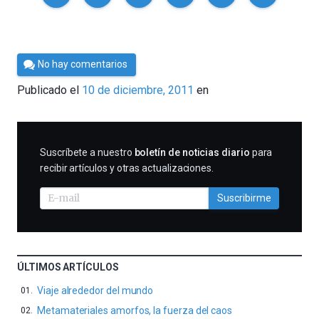
Por
No hay comentarios
Cultura
Publicado el
10 de diciembre, 2011
en
Cientifica
SUSCRIBIRME
Suscríbete a nuestro
boletín de noticias diario
para
recibir artículos y otras actualizaciones.
Suscribirme
ÚLTIMOS ARTÍCULOS
Viaje alrededor del mundo
Metamateriales amorfos, la fuerza del caos