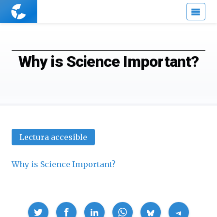
Cuaderno
de
Cultura
Científica
Why is Science Important?
Lectura accesible
Why is Science Important?
Compartir