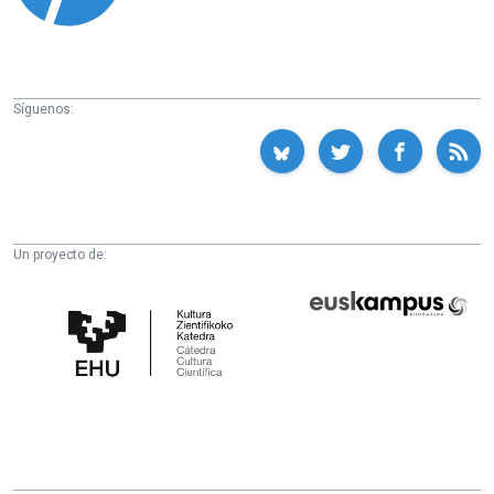
Síguenos:
Un proyecto de:
Cátedra
Euskampus
de
Fundazioa
Cultura
Científica
de
la
UPV/EHU