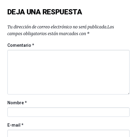
del
DEJA UNA RESPUESTA
16
de
septiembre
Tu dirección de correo electrónico no será publicada.
Los
al
campos obligatorios están marcados con
*
4
de
Comentario
*
octubre.
La
iniciativa,
organizada
por
la
Cátedra…
Nombre
*
E-mail
*