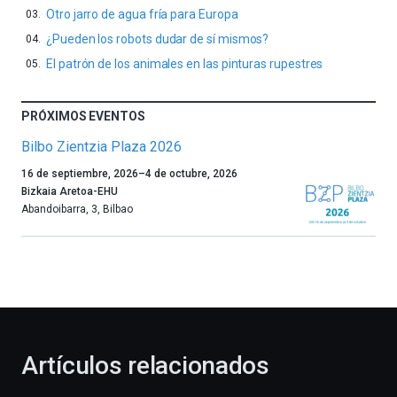
Otro jarro de agua fría para Europa
¿Pueden los robots dudar de sí mismos?
El patrón de los animales en las pinturas rupestres
PRÓXIMOS EVENTOS
Bilbo Zientzia Plaza 2026
Un
16 de septiembre, 2026
–
4 de octubre, 2026
año
Bizkaia Aretoa-EHU
más,
Abandoibarra, 3
,
Bilbao
Bilbao
dará
la
bienvenida
al
otoño
con
la
Artículos relacionados
celebración
de