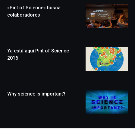
la
«Pint of Science» busca
novena
edición
colaboradores
de
Bilbo
Zientzia
Plaza
(BZP),
Ya está aquí Pint of Science
un
festival
2016
que
llenará
la
ciudad
de
monólogos,
Why science is important?
exposiciones,
conferencias,
docufórums
y
espectáculos
de
ciencia