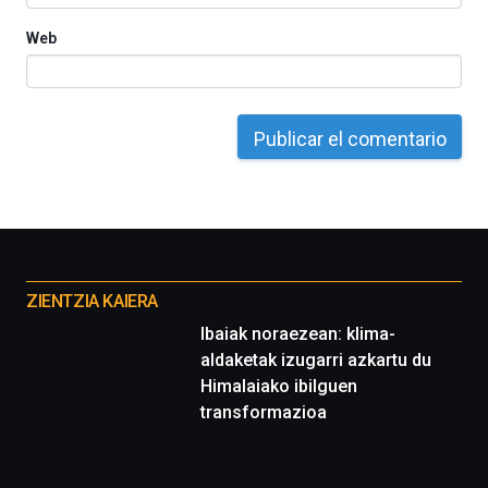
Web
Otros
proyectos
ZIENTZIA KAIERA
Ibaiak noraezean: klima-
aldaketak izugarri azkartu du
Himalaiako ibilguen
transformazioa