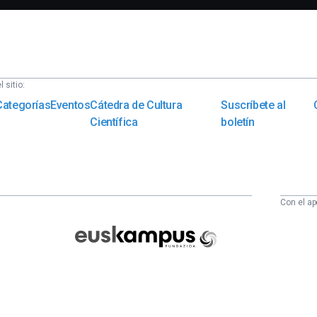
 sitio:
Categorías
Eventos
Cátedra de Cultura
Suscríbete al
Científica
boletín
Con el ap
Euskampus
Fundazioa