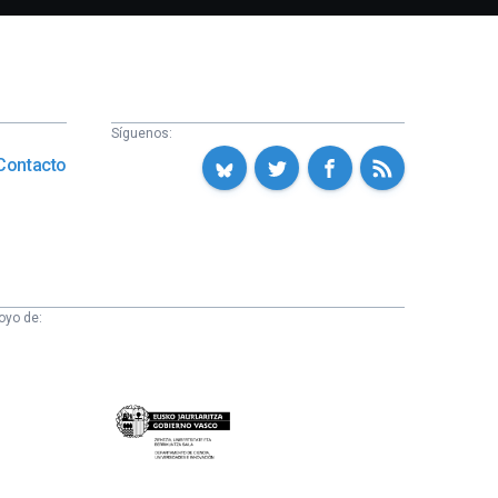
Síguenos:
Contacto
oyo de:
Eusko
Jaurlaritza
-
Zientzia,