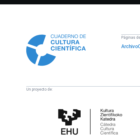
Información
Páginas del
Archivo
Un proyecto de:
Cátedra
de
Cultura
Científica
de
la