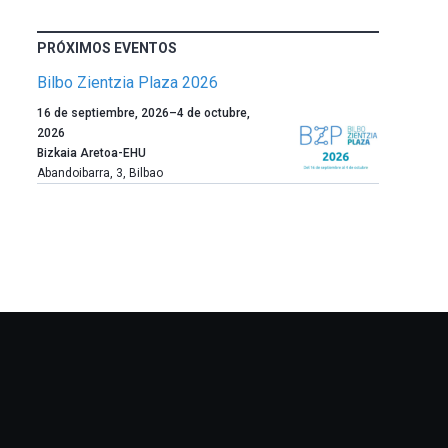
PRÓXIMOS EVENTOS
Bilbo Zientzia Plaza 2026
Un
16 de septiembre, 2026
–
4 de octubre,
año
2026
más,
Bizkaia Aretoa-EHU
Bilbao
Abandoibarra, 3
,
Bilbao
dará
la
bienvenida
al
otoño
con
la
celebración
de
la
novena
edición
de