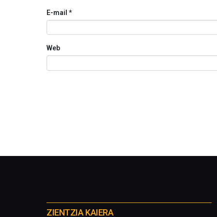
E-mail
*
Web
Otros
proyectos
ZIENTZIA KAIERA