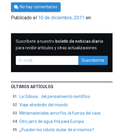
Por
No hay comentarios
Cultura
Publicado el
10 de diciembre, 2011
en
Cientifica
SUSCRIBIRME
Suscríbete a nuestro
boletín de noticias diario
para recibir artículos y otras actualizaciones.
Suscribirme
ÚLTIMOS ARTÍCULOS
La Odisea… del pensamiento científico
Viaje alrededor del mundo
Metamateriales amorfos, la fuerza del caos
Otro jarro de agua fría para Europa
¿Pueden los robots dudar de sí mismos?