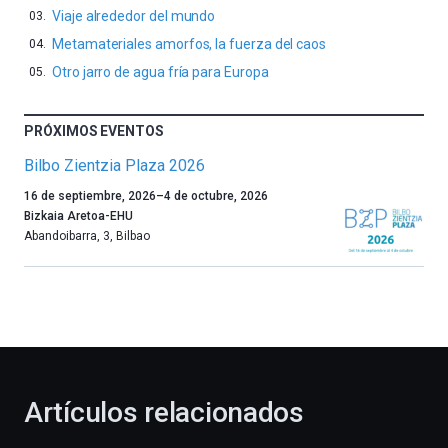
Viaje alrededor del mundo
Metamateriales amorfos, la fuerza del caos
Otro jarro de agua fría para Europa
PRÓXIMOS EVENTOS
Bilbo Zientzia Plaza 2026
Un
16 de septiembre, 2026
–
4 de octubre, 2026
año
Bizkaia Aretoa-EHU
más,
Abandoibarra, 3
,
Bilbao
Bilbao
dará
la
bienvenida
al
otoño
con
la
Artículos relacionados
celebración
de