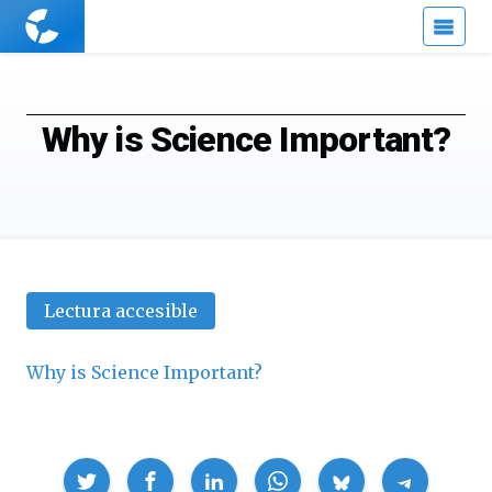
Cuaderno
de
Cultura
Científica
Why is Science Important?
Lectura accesible
Why is Science Important?
Compartir