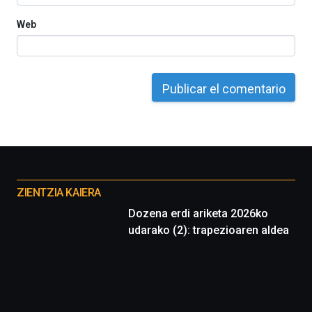
Web
Otros
proyectos
ZIENTZIA KAIERA
Dozena erdi ariketa 2026ko
udarako (2): trapezioaren aldea