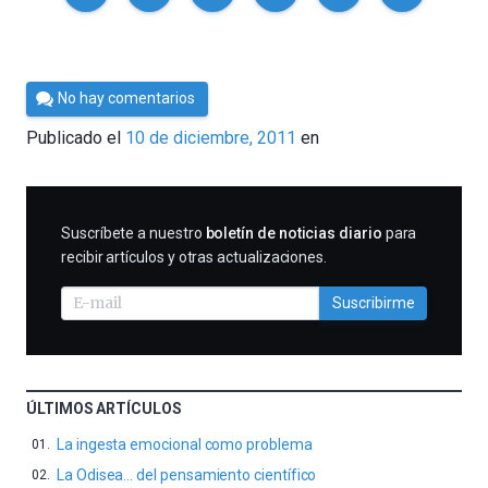
Por
No hay comentarios
Cultura
Publicado el
10 de diciembre, 2011
en
Cientifica
SUSCRIBIRME
Suscríbete a nuestro
boletín de noticias diario
para
recibir artículos y otras actualizaciones.
Suscribirme
ÚLTIMOS ARTÍCULOS
La ingesta emocional como problema
La Odisea… del pensamiento científico