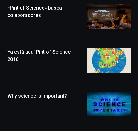
la
«Pint of Science» busca
novena
edición
colaboradores
de
Bilbo
Zientzia
Plaza
(BZP),
Ya está aquí Pint of Science
un
festival
2016
que
llenará
la
ciudad
de
monólogos,
Why science is important?
exposiciones,
conferencias,
docufórums
y
espectáculos
de
ciencia