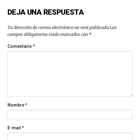
del
DEJA UNA RESPUESTA
16
de
septiembre
Tu dirección de correo electrónico no será publicada.
Los
al
campos obligatorios están marcados con
*
4
de
Comentario
*
octubre.
La
iniciativa,
organizada
por
la
Cátedra…
Nombre
*
E-mail
*