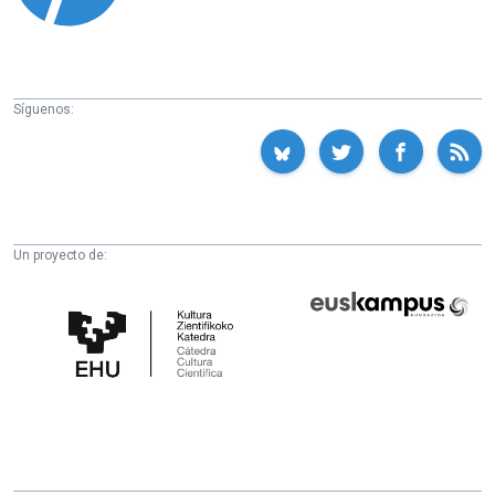
Síguenos:
Un proyecto de:
Cátedra
Euskampus
de
Fundazioa
Cultura
Científica
de
la
UPV/EHU