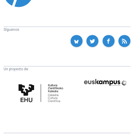
Síguenos:
Un proyecto de:
Cátedra
Euskampus
de
Fundazioa
Cultura
Científica
de
la
UPV/EHU