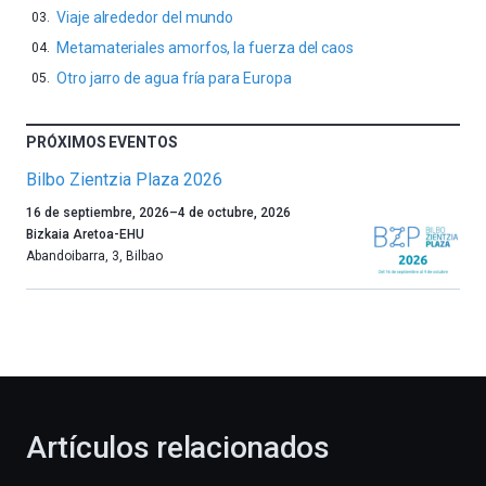
Viaje alrededor del mundo
Metamateriales amorfos, la fuerza del caos
Otro jarro de agua fría para Europa
PRÓXIMOS EVENTOS
Bilbo Zientzia Plaza 2026
Un
16 de septiembre, 2026
–
4 de octubre, 2026
año
Bizkaia Aretoa-EHU
más,
Abandoibarra, 3
,
Bilbao
Bilbao
dará
la
bienvenida
al
otoño
con
la
Artículos relacionados
celebración
de