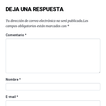
del
DEJA UNA RESPUESTA
16
de
septiembre
Tu dirección de correo electrónico no será publicada.
Los
al
campos obligatorios están marcados con
*
4
de
Comentario
*
octubre.
La
iniciativa,
organizada
por
la
Cátedra…
Nombre
*
E-mail
*