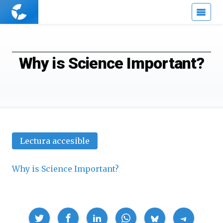
Cuaderno
de
Cultura
Científica
Why is Science Important?
Lectura accesible
Why is Science Important?
Compartir