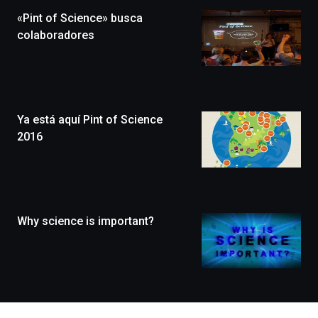
la
«Pint of Science» busca
novena
edición
colaboradores
de
Bilbo
Zientzia
Plaza
(BZP),
Ya está aquí Pint of Science
un
festival
2016
que
llenará
la
ciudad
de
monólogos,
Why science is important?
exposiciones,
conferencias,
docufórums
y
espectáculos
de
ciencia