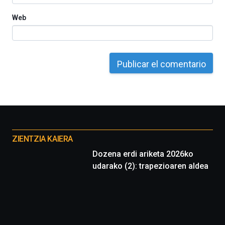
Web
Otros
proyectos
ZIENTZIA KAIERA
Dozena erdi ariketa 2026ko
udarako (2): trapezioaren aldea