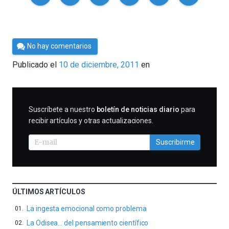
Por
No hay comentarios
Cultura
Publicado el
10 de diciembre, 2011
en
Cientifica
SUSCRIBIRME
Suscríbete a nuestro
boletín de noticias diario
para
recibir artículos y otras actualizaciones.
Suscribirme
ÚLTIMOS ARTÍCULOS
La ingesta emocional como problema
La Odisea… del pensamiento científico