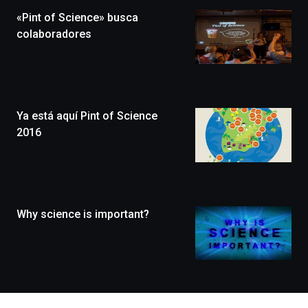
la
«Pint of Science» busca
novena
edición
colaboradores
de
Bilbo
Zientzia
Plaza
(BZP),
Ya está aquí Pint of Science
un
festival
2016
que
llenará
la
ciudad
de
monólogos,
Why science is important?
exposiciones,
conferencias,
docufórums
y
espectáculos
de
ciencia