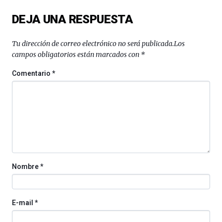
del
DEJA UNA RESPUESTA
16
de
septiembre
Tu dirección de correo electrónico no será publicada.
Los
al
campos obligatorios están marcados con
*
4
de
Comentario
*
octubre.
La
iniciativa,
organizada
por
la
Cátedra…
Nombre
*
E-mail
*