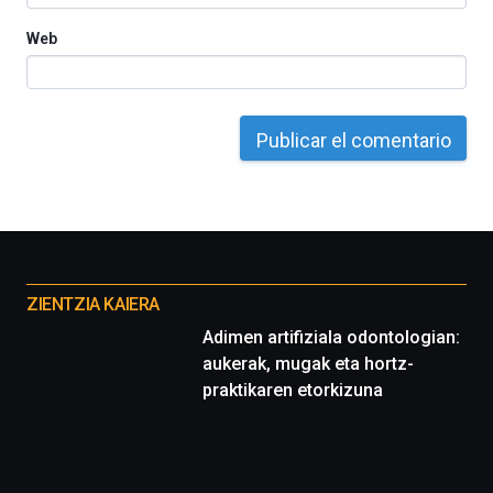
Web
Otros
proyectos
ZIENTZIA KAIERA
Adimen artifiziala odontologian:
aukerak, mugak eta hortz-
praktikaren etorkizuna