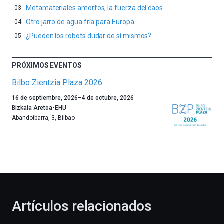
Metamateriales amorfos, la fuerza del caos
Otro jarro de agua fría para Europa
¿Pueden los robots dudar de sí mismos?
PRÓXIMOS EVENTOS
Bilbo Zientzia Plaza 2026
Un
16 de septiembre, 2026
–
4 de octubre, 2026
año
Bizkaia Aretoa-EHU
más,
Abandoibarra, 3
,
Bilbao
Bilbao
dará
la
bienvenida
al
otoño
con
la
Artículos relacionados
celebración
de