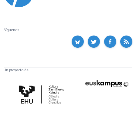
Síguenos:
Un proyecto de:
Cátedra
Euskampus
de
Fundazioa
Cultura
Científica
de
la
UPV/EHU