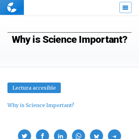
Cuaderno
de
Cultura
Científica
Why is Science Important?
Lectura accesible
Why is Science Important?
Compartir