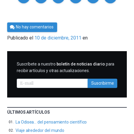
Por
No hay comentarios
Cultura
Publicado el
10 de diciembre, 2011
en
Cientifica
SUSCRIBIRME
Suscríbete a nuestro
boletín de noticias diario
para
recibir artículos y otras actualizaciones.
Suscribirme
ÚLTIMOS ARTÍCULOS
La Odisea… del pensamiento científico
Viaje alrededor del mundo