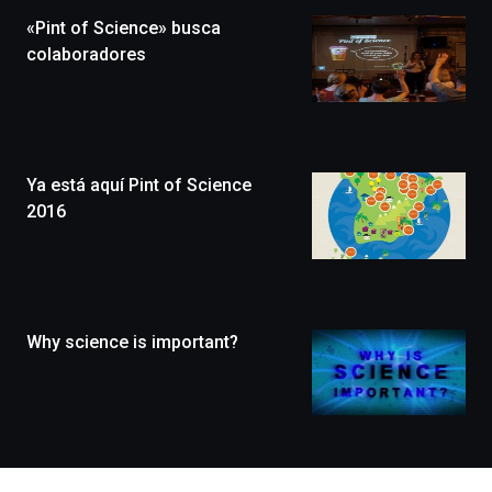
la
«Pint of Science» busca
novena
edición
colaboradores
de
Bilbo
Zientzia
Plaza
(BZP),
Ya está aquí Pint of Science
un
festival
2016
que
llenará
la
ciudad
de
monólogos,
Why science is important?
exposiciones,
conferencias,
docufórums
y
espectáculos
de
ciencia