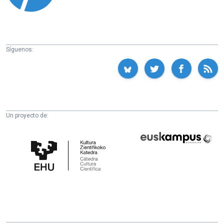
Síguenos:
Un proyecto de:
Cátedra
Euskampus
de
Fundazioa
Cultura
Científica
de
la
UPV/EHU