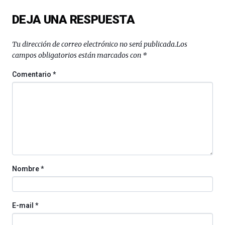
del
DEJA UNA RESPUESTA
16
de
septiembre
Tu dirección de correo electrónico no será publicada.
Los
al
campos obligatorios están marcados con
*
4
de
Comentario
*
octubre.
La
iniciativa,
organizada
por
la
Cátedra…
Nombre
*
E-mail
*