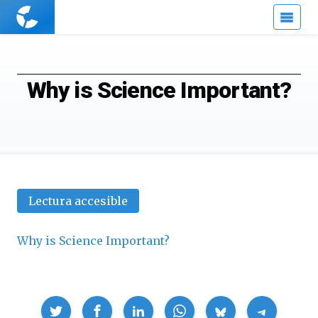
Cuaderno
de
Cultura
Científica
Why is Science Important?
Lectura accesible
Why is Science Important?
Compartir