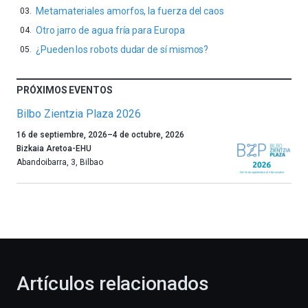
Metamateriales amorfos, la fuerza del caos
Otro jarro de agua fría para Europa
¿Pueden los robots dudar de sí mismos?
PRÓXIMOS EVENTOS
Bilbo Zientzia Plaza 2026
Un
16 de septiembre, 2026
–
4 de octubre, 2026
año
Bizkaia Aretoa-EHU
más,
Abandoibarra, 3
,
Bilbao
Bilbao
dará
la
bienvenida
al
otoño
con
la
Artículos relacionados
celebración
de