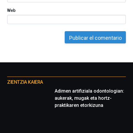
Web
Otros
proyectos
ZIENTZIA KAIERA
Adimen artifiziala odontologian:
aukerak, mugak eta hortz-
praktikaren etorkizuna