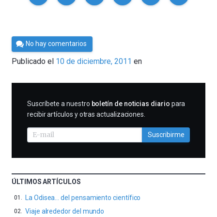
Por
No hay comentarios
Cultura
Publicado el
10 de diciembre, 2011
en
Cientifica
SUSCRIBIRME
Suscríbete a nuestro
boletín de noticias diario
para
recibir artículos y otras actualizaciones.
Suscribirme
ÚLTIMOS ARTÍCULOS
La Odisea… del pensamiento científico
Viaje alrededor del mundo