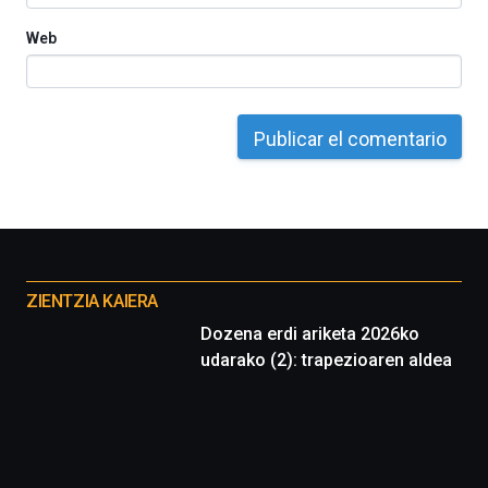
Web
Otros
proyectos
ZIENTZIA KAIERA
Dozena erdi ariketa 2026ko
udarako (2): trapezioaren aldea