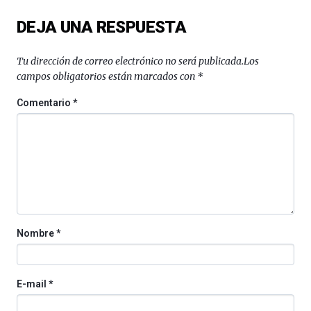
del
DEJA UNA RESPUESTA
16
de
septiembre
Tu dirección de correo electrónico no será publicada.
Los
al
campos obligatorios están marcados con
*
4
de
Comentario
*
octubre.
La
iniciativa,
organizada
por
la
Cátedra…
Nombre
*
E-mail
*