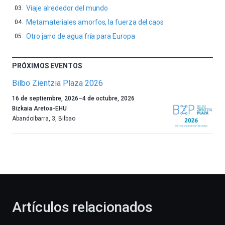
Viaje alrededor del mundo
Metamateriales amorfos, la fuerza del caos
Otro jarro de agua fría para Europa
PRÓXIMOS EVENTOS
Bilbo Zientzia Plaza 2026
Un
16 de septiembre, 2026
–
4 de octubre, 2026
año
Bizkaia Aretoa-EHU
más,
Abandoibarra, 3
,
Bilbao
Bilbao
dará
la
bienvenida
al
otoño
con
la
Artículos relacionados
celebración
de