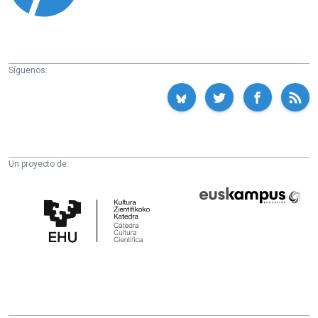
Síguenos:
Un proyecto de:
Cátedra
Euskampus
de
Fundazioa
Cultura
Científica
de
la
UPV/EHU