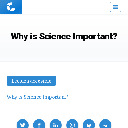
Cuaderno
de
Cultura
Científica
Why is Science Important?
Lectura accesible
Why is Science Important?
Compartir