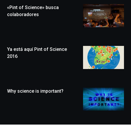
la
«Pint of Science» busca
novena
edición
colaboradores
de
Bilbo
Zientzia
Plaza
(BZP),
Ya está aquí Pint of Science
un
festival
2016
que
llenará
la
ciudad
de
monólogos,
Why science is important?
exposiciones,
conferencias,
docufórums
y
espectáculos
de
ciencia