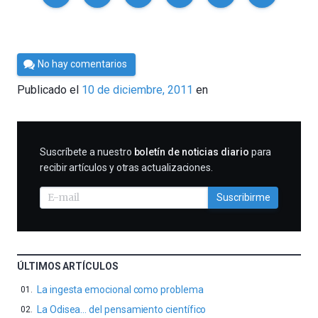
Por
No hay comentarios
Cultura
Publicado el
10 de diciembre, 2011
en
Cientifica
SUSCRIBIRME
Suscríbete a nuestro
boletín de noticias diario
para
recibir artículos y otras actualizaciones.
Suscribirme
ÚLTIMOS ARTÍCULOS
La ingesta emocional como problema
La Odisea… del pensamiento científico