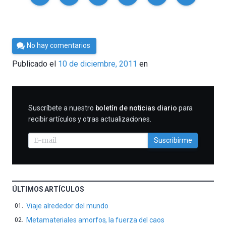
Por
No hay comentarios
Cultura
Publicado el
10 de diciembre, 2011
en
Cientifica
SUSCRIBIRME
Suscríbete a nuestro
boletín de noticias diario
para
recibir artículos y otras actualizaciones.
Suscribirme
ÚLTIMOS ARTÍCULOS
Viaje alrededor del mundo
Metamateriales amorfos, la fuerza del caos