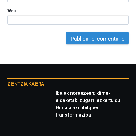
Web
Otros
proyectos
ZIENTZIA KAIERA
Ibaiak noraezean: klima-
aldaketak izugarri azkartu du
Himalaiako ibilguen
transformazioa