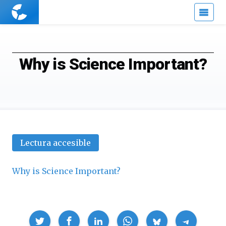
Cuaderno
de
Cultura
Científica
Why is Science Important?
Lectura accesible
Why is Science Important?
Compartir