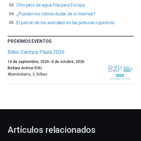
Otro jarro de agua fría para Europa
¿Pueden los robots dudar de sí mismos?
El patrón de los animales en las pinturas rupestres
PRÓXIMOS EVENTOS
Bilbo Zientzia Plaza 2026
Un
16 de septiembre, 2026
–
4 de octubre, 2026
año
Bizkaia Aretoa-EHU
más,
Abandoibarra, 3
,
Bilbao
Bilbao
dará
la
bienvenida
al
otoño
con
la
Artículos relacionados
celebración
de