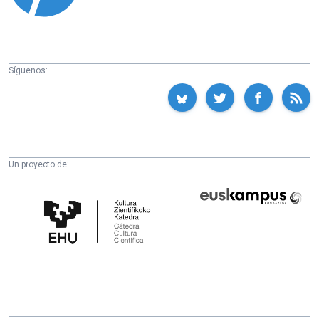
Síguenos:
Un proyecto de:
Cátedra
Euskampus
de
Fundazioa
Cultura
Científica
de
la
UPV/EHU