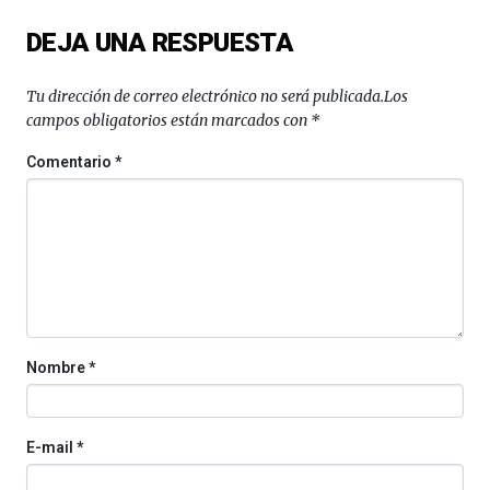
del
DEJA UNA RESPUESTA
16
de
septiembre
Tu dirección de correo electrónico no será publicada.
Los
al
campos obligatorios están marcados con
*
4
de
Comentario
*
octubre.
La
iniciativa,
organizada
por
la
Cátedra…
Nombre
*
E-mail
*