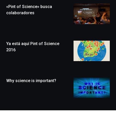
la
«Pint of Science» busca
novena
edición
colaboradores
de
Bilbo
Zientzia
Plaza
(BZP),
Ya está aquí Pint of Science
un
festival
2016
que
llenará
la
ciudad
de
monólogos,
Why science is important?
exposiciones,
conferencias,
docufórums
y
espectáculos
de
ciencia