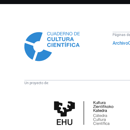
Información
Páginas del
Archivo
Un proyecto de:
Cátedra
de
Cultura
Científica
de
la