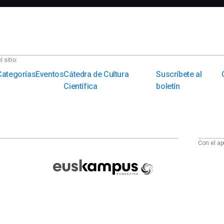
 sitio:
Categorías
Eventos
Cátedra de Cultura
Suscríbete al
Científica
boletín
Con el ap
Euskampus
Fundazioa