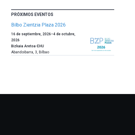
PRÓXIMOS EVENTOS
Bilbo Zientzia Plaza 2026
Un
16 de septiembre, 2026
–
4 de octubre,
año
2026
más,
Bizkaia Aretoa-EHU
Bilbao
Abandoibarra, 3
,
Bilbao
dará
la
bienvenida
al
otoño
con
la
celebración
de
la
novena
edición
de