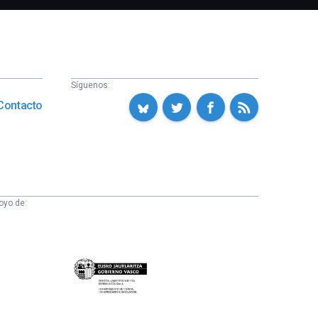
Síguenos:
Contacto
oyo de:
Eusko
Jaurlaritza
-
Zientzia,