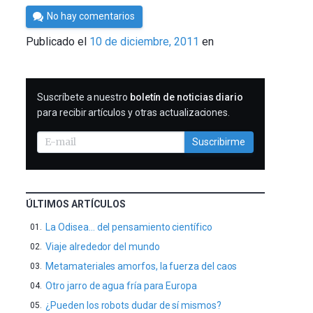
Por
No hay comentarios
Cultura
Publicado el
10 de diciembre, 2011
en
Cientifica
SUSCRIBIRME
Suscríbete a nuestro
boletín de noticias diario
para recibir artículos y otras actualizaciones.
Suscribirme
ÚLTIMOS ARTÍCULOS
La Odisea… del pensamiento científico
Viaje alrededor del mundo
Metamateriales amorfos, la fuerza del caos
Otro jarro de agua fría para Europa
¿Pueden los robots dudar de sí mismos?