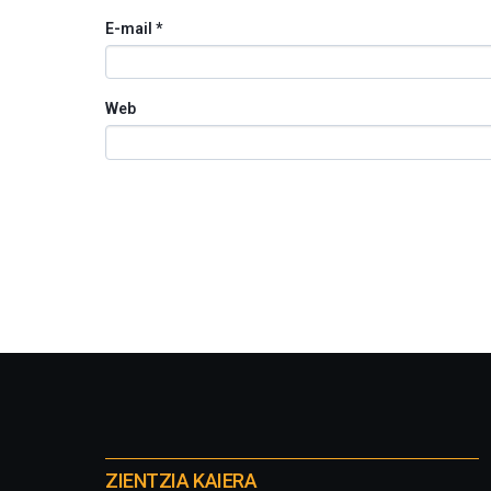
E-mail
*
Web
Otros
proyectos
ZIENTZIA KAIERA