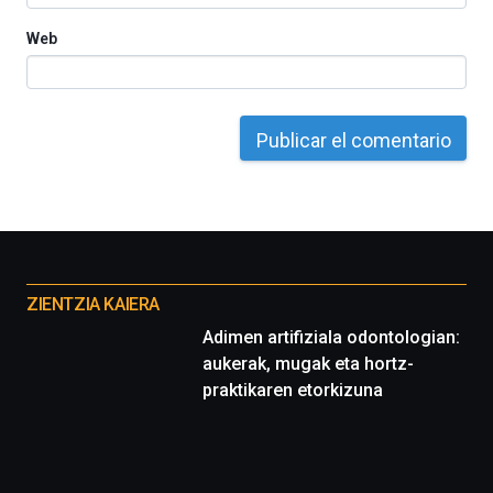
Web
Otros
proyectos
ZIENTZIA KAIERA
Adimen artifiziala odontologian:
aukerak, mugak eta hortz-
praktikaren etorkizuna