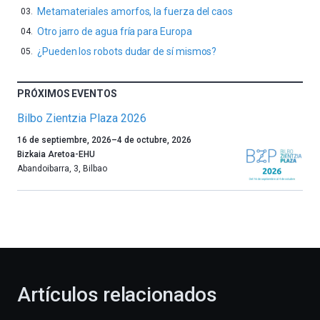
Metamateriales amorfos, la fuerza del caos
Otro jarro de agua fría para Europa
¿Pueden los robots dudar de sí mismos?
PRÓXIMOS EVENTOS
Bilbo Zientzia Plaza 2026
Un
16 de septiembre, 2026
–
4 de octubre, 2026
año
Bizkaia Aretoa-EHU
más,
Abandoibarra, 3
,
Bilbao
Bilbao
dará
la
bienvenida
al
otoño
con
la
Artículos relacionados
celebración
de