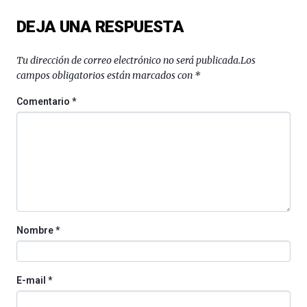
del
DEJA UNA RESPUESTA
16
de
septiembre
Tu dirección de correo electrónico no será publicada.
Los
al
campos obligatorios están marcados con
*
4
de
Comentario
*
octubre.
La
iniciativa,
organizada
por
la
Cátedra…
Nombre
*
E-mail
*