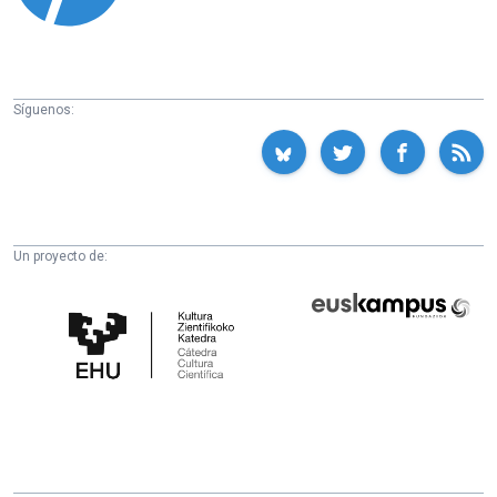
Síguenos:
Un proyecto de:
Cátedra
Euskampus
de
Fundazioa
Cultura
Científica
de
la
UPV/EHU