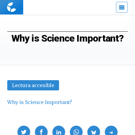
Cuaderno
de
Cultura
Científica
Why is Science Important?
Lectura accesible
Why is Science Important?
Compartir