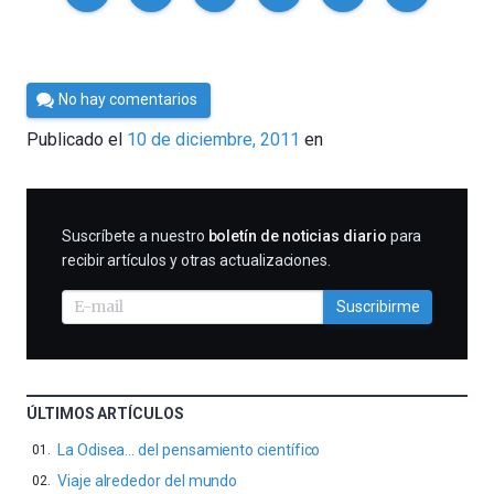
Por
No hay comentarios
Cultura
Publicado el
10 de diciembre, 2011
en
Cientifica
SUSCRIBIRME
Suscríbete a nuestro
boletín de noticias diario
para
recibir artículos y otras actualizaciones.
Suscribirme
ÚLTIMOS ARTÍCULOS
La Odisea… del pensamiento científico
Viaje alrededor del mundo