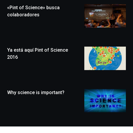
la
«Pint of Science» busca
novena
edición
colaboradores
de
Bilbo
Zientzia
Plaza
(BZP),
Ya está aquí Pint of Science
un
festival
2016
que
llenará
la
ciudad
de
monólogos,
Why science is important?
exposiciones,
conferencias,
docufórums
y
espectáculos
de
ciencia