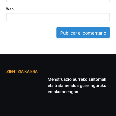
Web
Otros
proyectos
ZIENTZIA KAIERA
Menstruazio aurreko sintomak
eta tratamendua gure inguruko
emakumeengan