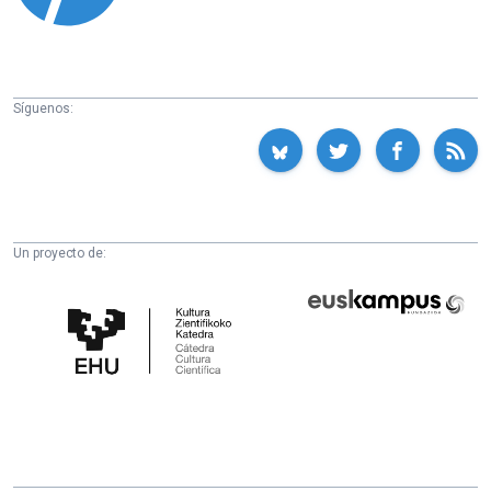
Síguenos:
Un proyecto de:
Cátedra
Euskampus
de
Fundazioa
Cultura
Científica
de
la
UPV/EHU