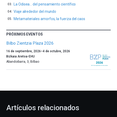
La Odisea… del pensamiento científico
Viaje alrededor del mundo
Metamateriales amorfos, la fuerza del caos
PRÓXIMOS EVENTOS
Bilbo Zientzia Plaza 2026
Un
16 de septiembre, 2026
–
4 de octubre, 2026
año
Bizkaia Aretoa-EHU
más,
Abandoibarra, 3
,
Bilbao
Bilbao
dará
la
bienvenida
al
otoño
con
la
Artículos relacionados
celebración
de