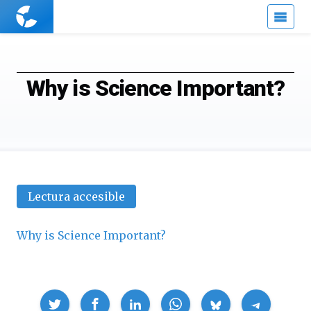
Cuaderno
de
Cultura
Científica
Why is Science Important?
Lectura accesible
Why is Science Important?
Compartir