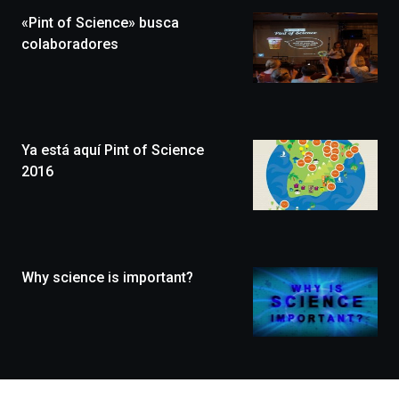
la
«Pint of Science» busca
novena
edición
colaboradores
de
Bilbo
Zientzia
Plaza
(BZP),
Ya está aquí Pint of Science
un
festival
2016
que
llenará
la
ciudad
de
monólogos,
Why science is important?
exposiciones,
conferencias,
docufórums
y
espectáculos
de
ciencia