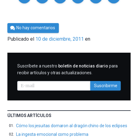
Por
No hay comentarios
Cultura
Publicado el
10 de diciembre, 2011
en
Cientifica
SUSCRIBIRME
Suscríbete a nuestro
boletín de noticias diario
para
recibir artículos y otras actualizaciones.
Suscribirme
ÚLTIMOS ARTÍCULOS
Cómo los jesuitas domaron al dragón chino de los eclipses
La ingesta emocional como problema