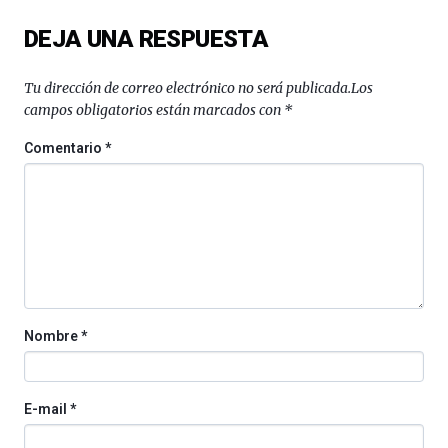
del
DEJA UNA RESPUESTA
16
de
septiembre
Tu dirección de correo electrónico no será publicada.
Los
al
campos obligatorios están marcados con
*
4
de
Comentario
*
octubre.
La
iniciativa,
organizada
por
la
Cátedra…
Nombre
*
E-mail
*