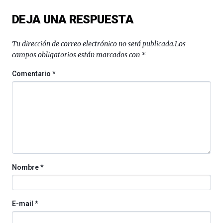
del
DEJA UNA RESPUESTA
16
de
septiembre
Tu dirección de correo electrónico no será publicada.
Los
al
campos obligatorios están marcados con
*
4
de
Comentario
*
octubre.
La
iniciativa,
organizada
por
la
Cátedra…
Nombre
*
E-mail
*