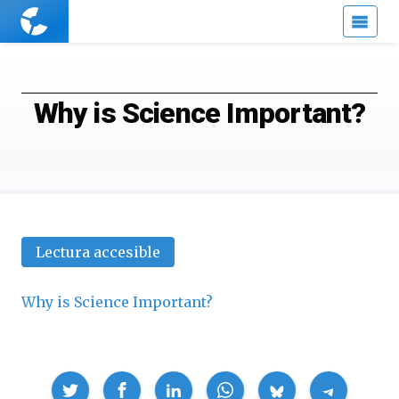
Cuaderno
de
Cultura
Científica
Why is Science Important?
Lectura accesible
Why is Science Important?
Compartir