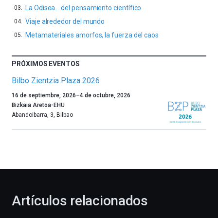
La Odisea… del pensamiento científico
Viaje alrededor del mundo
Metamateriales amorfos, la fuerza del caos
PRÓXIMOS EVENTOS
Bilbo Zientzia Plaza 2026
Un
16 de septiembre, 2026
–
4 de octubre, 2026
año
Bizkaia Aretoa-EHU
más,
Abandoibarra, 3
,
Bilbao
Bilbao
dará
la
bienvenida
al
otoño
con
la
Artículos relacionados
celebración
de