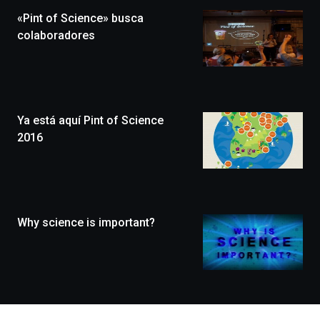
la
«Pint of Science» busca
novena
edición
colaboradores
de
Bilbo
Zientzia
Plaza
(BZP),
Ya está aquí Pint of Science
un
festival
2016
que
llenará
la
ciudad
de
monólogos,
Why science is important?
exposiciones,
conferencias,
docufórums
y
espectáculos
de
ciencia