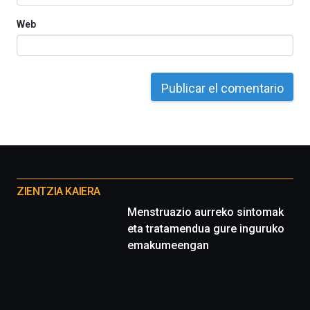
Web
Otros
proyectos
ZIENTZIA KAIERA
Menstruazio aurreko sintomak
eta tratamendua gure inguruko
emakumeengan