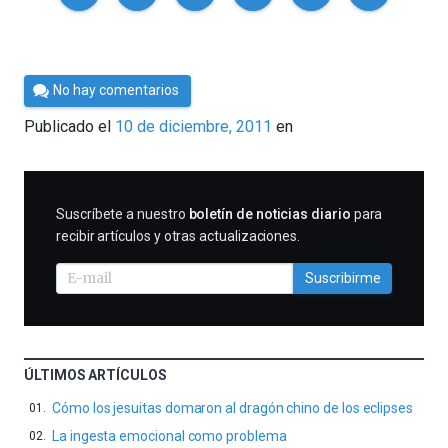
Por
No hay comentarios
Cultura
Publicado el
10 de diciembre, 2011
en
Cientifica
SUSCRIBIRME
Suscríbete a nuestro
boletín de noticias diario
para
recibir artículos y otras actualizaciones.
Suscribirme
ÚLTIMOS ARTÍCULOS
Cómo los jesuitas domaron al dragón chino de los eclipses
La ingesta emocional como problema