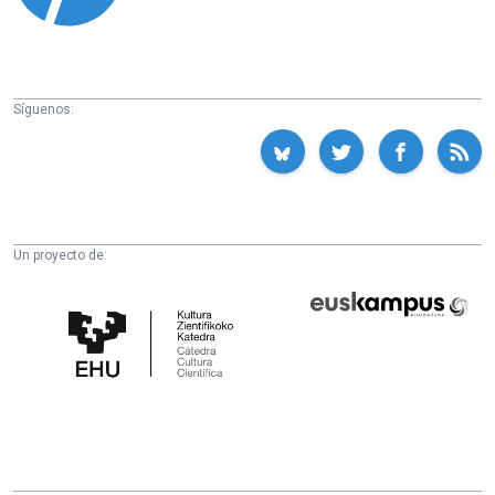
Síguenos:
Un proyecto de:
Cátedra
Euskampus
de
Fundazioa
Cultura
Científica
de
la
UPV/EHU