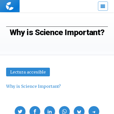
Cuaderno
de
Cultura
Científica
Why is Science Important?
Lectura accesible
Why is Science Important?
Compartir