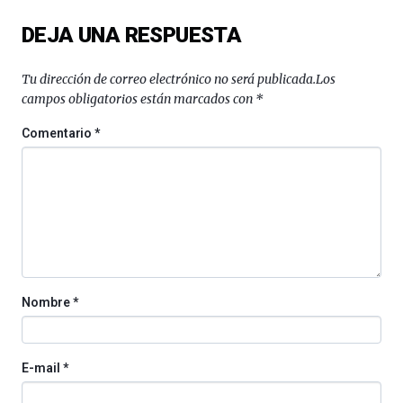
del
DEJA UNA RESPUESTA
16
de
septiembre
Tu dirección de correo electrónico no será publicada.
Los
al
campos obligatorios están marcados con
*
4
de
Comentario
*
octubre.
La
iniciativa,
organizada
por
la
Cátedra…
Nombre
*
E-mail
*