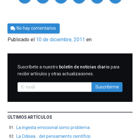
Por
No hay comentarios
Cultura
Publicado el
10 de diciembre, 2011
en
Cientifica
SUSCRIBIRME
Suscríbete a nuestro
boletín de noticias diario
para
recibir artículos y otras actualizaciones.
Suscribirme
ÚLTIMOS ARTÍCULOS
La ingesta emocional como problema
La Odisea… del pensamiento científico