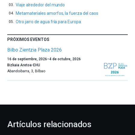
Viaje alrededor del mundo
Metamateriales amorfos, la fuerza del caos
Otro jarro de agua fría para Europa
PRÓXIMOS EVENTOS
Bilbo Zientzia Plaza 2026
Un
16 de septiembre, 2026
–
4 de octubre, 2026
año
Bizkaia Aretoa-EHU
más,
Abandoibarra, 3
,
Bilbao
Bilbao
dará
la
bienvenida
al
otoño
con
la
Artículos relacionados
celebración
de