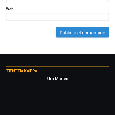
Web
Otros
proyectos
ZIENTZIA KAIERA
Ura Marten