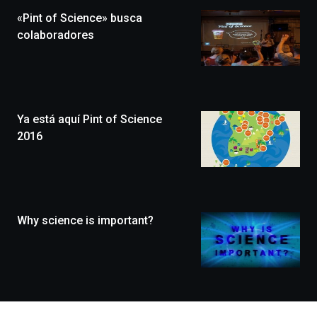
la
«Pint of Science» busca
novena
edición
colaboradores
de
Bilbo
Zientzia
Plaza
(BZP),
Ya está aquí Pint of Science
un
festival
2016
que
llenará
la
ciudad
de
monólogos,
Why science is important?
exposiciones,
conferencias,
docufórums
y
espectáculos
de
ciencia