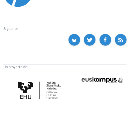
Síguenos:
Un proyecto de:
Cátedra
Euskampus
de
Fundazioa
Cultura
Científica
de
la
UPV/EHU