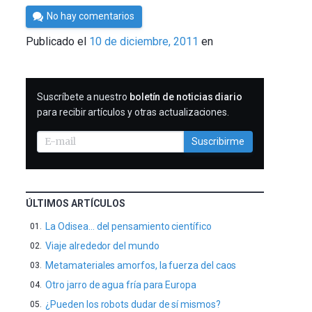
Por
No hay comentarios
Cultura
Publicado el
10 de diciembre, 2011
en
Cientifica
SUSCRIBIRME
Suscríbete a nuestro
boletín de noticias diario
para recibir artículos y otras actualizaciones.
Suscribirme
ÚLTIMOS ARTÍCULOS
La Odisea… del pensamiento científico
Viaje alrededor del mundo
Metamateriales amorfos, la fuerza del caos
Otro jarro de agua fría para Europa
¿Pueden los robots dudar de sí mismos?