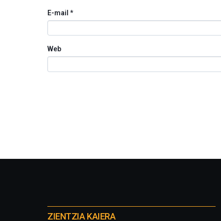
E-mail
*
Web
Otros
proyectos
ZIENTZIA KAIERA