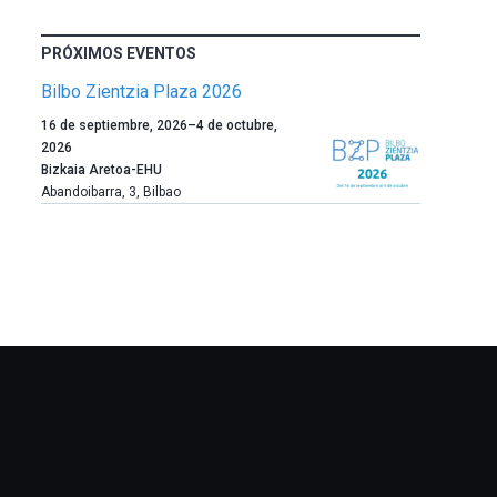
PRÓXIMOS EVENTOS
Bilbo Zientzia Plaza 2026
Un
16 de septiembre, 2026
–
4 de octubre,
año
2026
más,
Bizkaia Aretoa-EHU
Bilbao
Abandoibarra, 3
,
Bilbao
dará
la
bienvenida
al
otoño
con
la
celebración
de
la
novena
edición
de