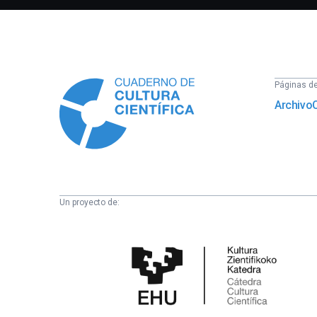
Información
Páginas del
Archivo
Un proyecto de:
Cátedra
de
Cultura
Científica
de
la