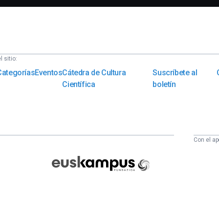
 sitio:
Categorías
Eventos
Cátedra de Cultura
Suscríbete al
Científica
boletín
Con el ap
Euskampus
Fundazioa