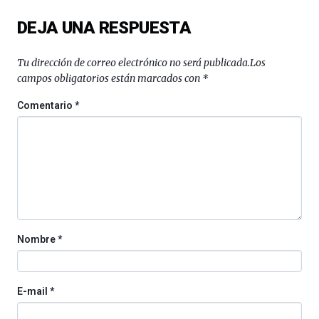
del
DEJA UNA RESPUESTA
16
de
septiembre
Tu dirección de correo electrónico no será publicada.
Los
al
campos obligatorios están marcados con
*
4
de
Comentario
*
octubre.
La
iniciativa,
organizada
por
la
Cátedra…
Nombre
*
E-mail
*