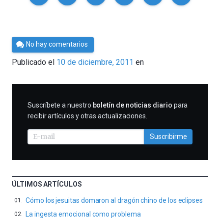
Por
No hay comentarios
Cultura
Publicado el
10 de diciembre, 2011
en
Cientifica
SUSCRIBIRME
Suscríbete a nuestro
boletín de noticias diario
para
recibir artículos y otras actualizaciones.
Suscribirme
ÚLTIMOS ARTÍCULOS
Cómo los jesuitas domaron al dragón chino de los eclipses
La ingesta emocional como problema