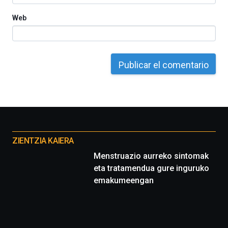
Web
Otros
proyectos
ZIENTZIA KAIERA
Menstruazio aurreko sintomak
eta tratamendua gure inguruko
emakumeengan