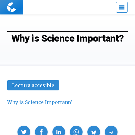
Cuaderno
de
Cultura
Científica
Why is Science Important?
Lectura accesible
Why is Science Important?
Compartir