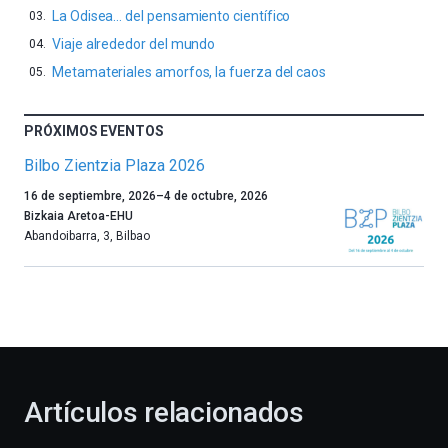
La Odisea… del pensamiento científico
Viaje alrededor del mundo
Metamateriales amorfos, la fuerza del caos
PRÓXIMOS EVENTOS
Bilbo Zientzia Plaza 2026
Un
16 de septiembre, 2026
–
4 de octubre, 2026
año
Bizkaia Aretoa-EHU
más,
Abandoibarra, 3
,
Bilbao
Bilbao
dará
la
bienvenida
al
otoño
con
la
Artículos relacionados
celebración
de