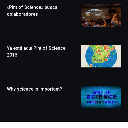
la
«Pint of Science» busca
novena
edición
colaboradores
de
Bilbo
Zientzia
Plaza
(BZP),
Ya está aquí Pint of Science
un
festival
2016
que
llenará
la
ciudad
de
monólogos,
Why science is important?
exposiciones,
conferencias,
docufórums
y
espectáculos
de
ciencia