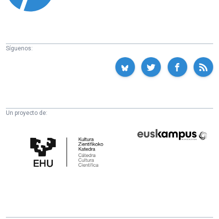
Síguenos:
Un proyecto de:
Cátedra
Euskampus
de
Fundazioa
Cultura
Científica
de
la
UPV/EHU