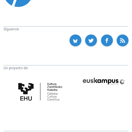
Síguenos:
Un proyecto de:
Cátedra
Euskampus
de
Fundazioa
Cultura
Científica
de
la
UPV/EHU