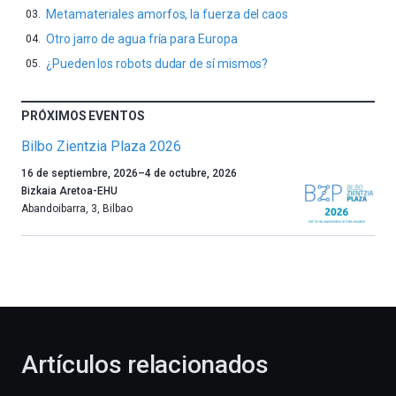
Metamateriales amorfos, la fuerza del caos
Otro jarro de agua fría para Europa
¿Pueden los robots dudar de sí mismos?
PRÓXIMOS EVENTOS
Bilbo Zientzia Plaza 2026
Un
16 de septiembre, 2026
–
4 de octubre, 2026
año
Bizkaia Aretoa-EHU
más,
Abandoibarra, 3
,
Bilbao
Bilbao
dará
la
bienvenida
al
otoño
con
la
Artículos relacionados
celebración
de