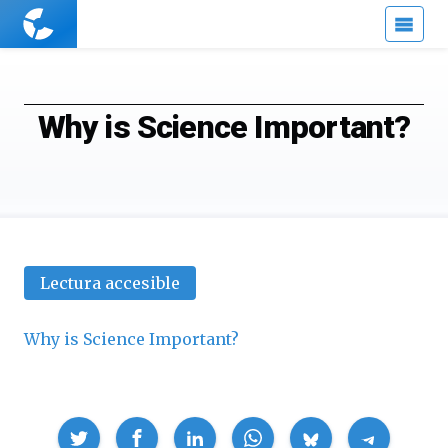
Cuaderno
de
Cultura
Científica
Why is Science Important?
Lectura accesible
Why is Science Important?
Compartir