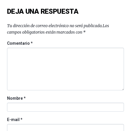
del
DEJA UNA RESPUESTA
16
de
septiembre
Tu dirección de correo electrónico no será publicada.
Los
al
campos obligatorios están marcados con
*
4
de
Comentario
*
octubre.
La
iniciativa,
organizada
por
la
Cátedra…
Nombre
*
E-mail
*