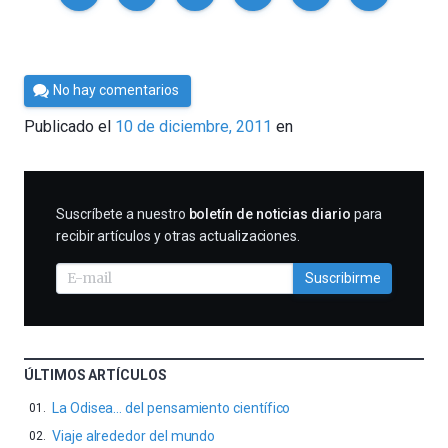
Por
No hay comentarios
Cultura
Publicado el
10 de diciembre, 2011
en
Cientifica
SUSCRIBIRME
Suscríbete a nuestro
boletín de noticias diario
para
recibir artículos y otras actualizaciones.
Suscribirme
ÚLTIMOS ARTÍCULOS
La Odisea… del pensamiento científico
Viaje alrededor del mundo