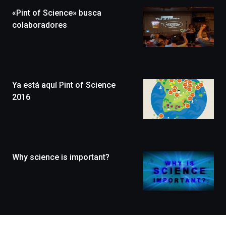
la
«Pint of Science» busca
novena
edición
colaboradores
de
Bilbo
Zientzia
Plaza
(BZP),
Ya está aquí Pint of Science
un
festival
2016
que
llenará
la
ciudad
de
monólogos,
Why science is important?
exposiciones,
conferencias,
docufórums
y
espectáculos
de
ciencia