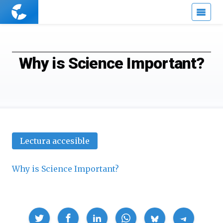
Cuaderno
de
Cultura
Científica
Why is Science Important?
Lectura accesible
Why is Science Important?
Compartir