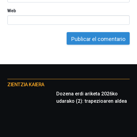
Web
Otros
proyectos
ZIENTZIA KAIERA
Dozena erdi ariketa 2026ko
udarako (2): trapezioaren aldea