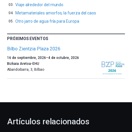
Viaje alrededor del mundo
Metamateriales amorfos, la fuerza del caos
Otro jarro de agua fría para Europa
PRÓXIMOS EVENTOS
Bilbo Zientzia Plaza 2026
Un
16 de septiembre, 2026
–
4 de octubre, 2026
año
Bizkaia Aretoa-EHU
más,
Abandoibarra, 3
,
Bilbao
Bilbao
dará
la
bienvenida
al
otoño
con
la
Artículos relacionados
celebración
de