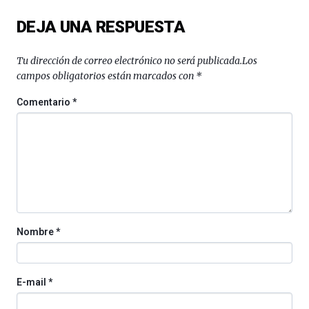
del
DEJA UNA RESPUESTA
16
de
septiembre
Tu dirección de correo electrónico no será publicada.
Los
al
campos obligatorios están marcados con
*
4
de
Comentario
*
octubre.
La
iniciativa,
organizada
por
la
Cátedra…
Nombre
*
E-mail
*