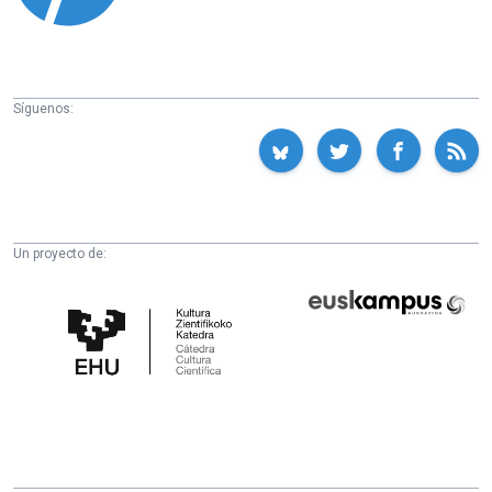
Síguenos:
Un proyecto de:
Cátedra
Euskampus
de
Fundazioa
Cultura
Científica
de
la
UPV/EHU