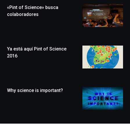
la
«Pint of Science» busca
novena
edición
colaboradores
de
Bilbo
Zientzia
Plaza
(BZP),
Ya está aquí Pint of Science
un
festival
2016
que
llenará
la
ciudad
de
monólogos,
Why science is important?
exposiciones,
conferencias,
docufórums
y
espectáculos
de
ciencia