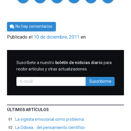
Por
No hay comentarios
Cultura
Publicado el
10 de diciembre, 2011
en
Cientifica
SUSCRIBIRME
Suscríbete a nuestro
boletín de noticias diario
para
recibir artículos y otras actualizaciones.
Suscribirme
ÚLTIMOS ARTÍCULOS
La ingesta emocional como problema
La Odisea… del pensamiento científico