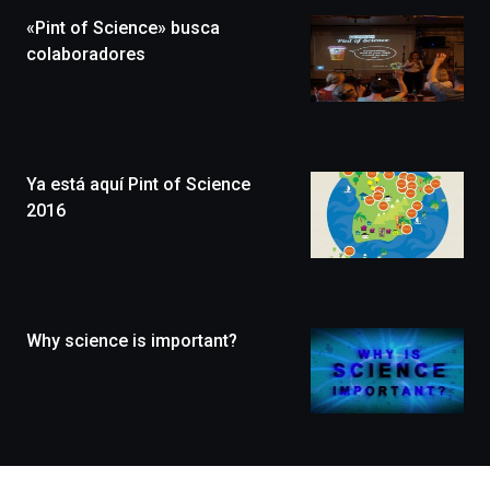
la
«Pint of Science» busca
novena
edición
colaboradores
de
Bilbo
Zientzia
Plaza
(BZP),
Ya está aquí Pint of Science
un
festival
2016
que
llenará
la
ciudad
de
monólogos,
Why science is important?
exposiciones,
conferencias,
docufórums
y
espectáculos
de
ciencia