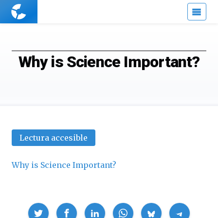
Cuaderno
de
Cultura
Científica
Why is Science Important?
Lectura accesible
Why is Science Important?
Compartir