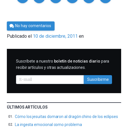
Por
No hay comentarios
Cultura
Publicado el
10 de diciembre, 2011
en
Cientifica
SUSCRIBIRME
Suscríbete a nuestro
boletín de noticias diario
para
recibir artículos y otras actualizaciones.
Suscribirme
ÚLTIMOS ARTÍCULOS
Cómo los jesuitas domaron al dragón chino de los eclipses
La ingesta emocional como problema