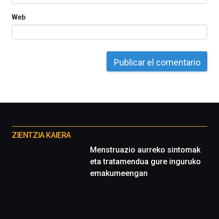
Web
Otros
proyectos
ZIENTZIA KAIERA
Menstruazio aurreko sintomak
eta tratamendua gure inguruko
emakumeengan