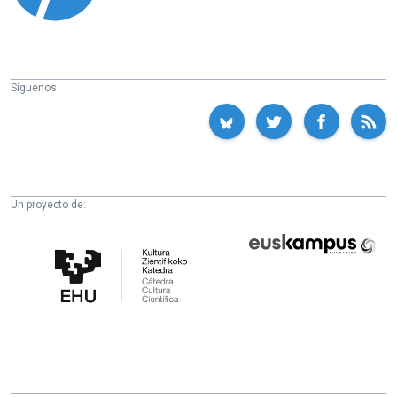
Síguenos:
Un proyecto de:
Cátedra
Euskampus
de
Fundazioa
Cultura
Científica
de
la
UPV/EHU