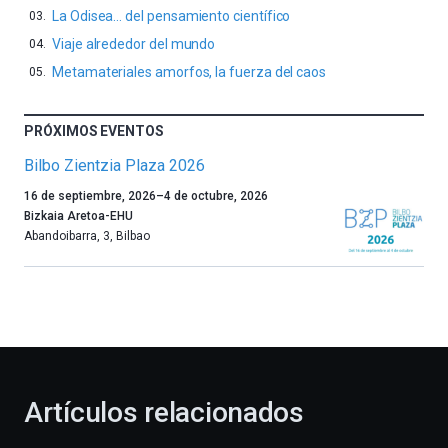
La Odisea… del pensamiento científico
Viaje alrededor del mundo
Metamateriales amorfos, la fuerza del caos
PRÓXIMOS EVENTOS
Bilbo Zientzia Plaza 2026
Un
16 de septiembre, 2026
–
4 de octubre, 2026
año
Bizkaia Aretoa-EHU
más,
Abandoibarra, 3
,
Bilbao
Bilbao
dará
la
bienvenida
al
otoño
con
la
Artículos relacionados
celebración
de