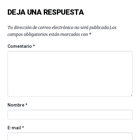
del
DEJA UNA RESPUESTA
16
de
septiembre
Tu dirección de correo electrónico no será publicada.
Los
al
campos obligatorios están marcados con
*
4
de
Comentario
*
octubre.
La
iniciativa,
organizada
por
la
Cátedra…
Nombre
*
E-mail
*