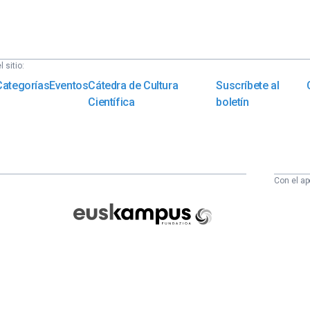
 sitio:
Categorías
Eventos
Cátedra de Cultura
Suscríbete al
Científica
boletín
Con el ap
Euskampus
Fundazioa