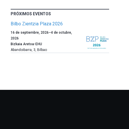
PRÓXIMOS EVENTOS
Bilbo Zientzia Plaza 2026
Un
16 de septiembre, 2026
–
4 de octubre,
año
2026
más,
Bizkaia Aretoa-EHU
Bilbao
Abandoibarra, 3
,
Bilbao
dará
la
bienvenida
al
otoño
con
la
celebración
de
la
novena
edición
de