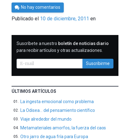
Por
No hay comentarios
Cultura
Publicado el
10 de diciembre, 2011
en
Cientifica
SUSCRIBIRME
Suscríbete a nuestro
boletín de noticias diario
para recibir artículos y otras actualizaciones.
Suscribirme
ÚLTIMOS ARTÍCULOS
La ingesta emocional como problema
La Odisea… del pensamiento científico
Viaje alrededor del mundo
Metamateriales amorfos, la fuerza del caos
Otro jarro de agua fría para Europa