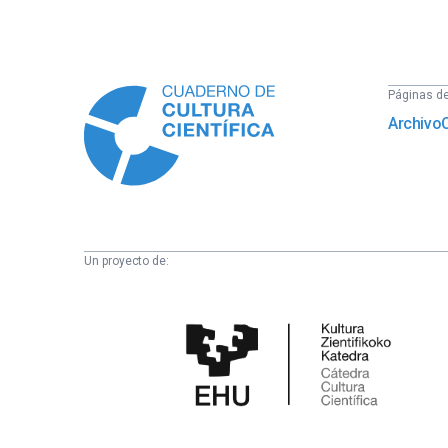
Información
Páginas del
Archivo
Un proyecto de:
Cátedra
de
Cultura
Científica
de
la
UPV/EHU