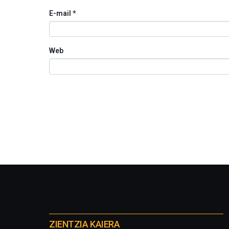
E-mail
*
Web
Otros
proyectos
ZIENTZIA KAIERA