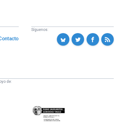
Síguenos:
Contacto
oyo de:
Eusko
Jaurlaritza
-
Zientzia,
Unibertsitate