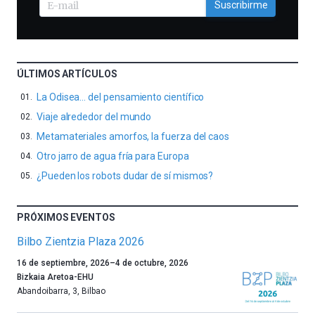
Suscribirme
ÚLTIMOS ARTÍCULOS
La Odisea… del pensamiento científico
Viaje alrededor del mundo
Metamateriales amorfos, la fuerza del caos
Otro jarro de agua fría para Europa
¿Pueden los robots dudar de sí mismos?
PRÓXIMOS EVENTOS
Bilbo Zientzia Plaza 2026
Un
16 de septiembre, 2026
–
4 de octubre, 2026
año
Bizkaia Aretoa-EHU
más,
Abandoibarra, 3
,
Bilbao
Bilbao