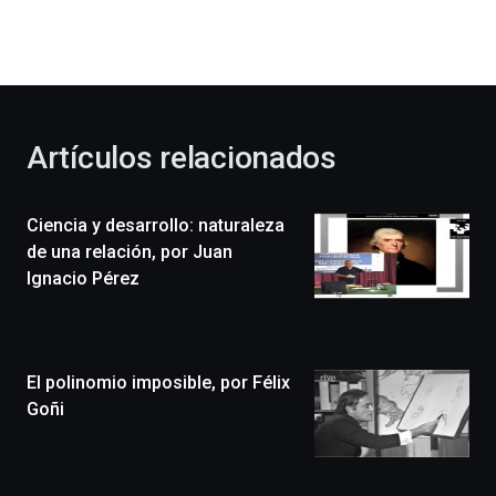
dará
la
bienvenida
al
otoño
con
la
Artículos relacionados
celebración
de
la
Ciencia y desarrollo: naturaleza
novena
edición
de una relación, por Juan
de
Ignacio Pérez
Bilbo
Zientzia
Plaza
(BZP),
El polinomio imposible, por Félix
un
festival
Goñi
que
llenará
la
ciudad