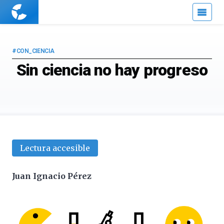
Cuaderno
de
Cultura
Científica
#CON_CIENCIA
Sin ciencia no hay progreso
Lectura accesible
Juan Ignacio Pérez