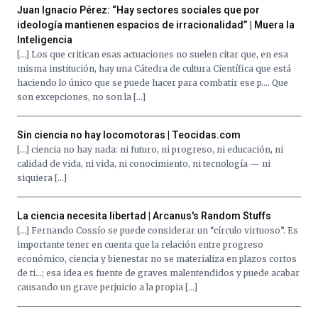
Cátedra…
Juan Ignacio Pérez: “Hay sectores sociales que por
ideología mantienen espacios de irracionalidad” | Muera la
Inteligencia
[…] Los que critican esas actuaciones no suelen citar que, en esa
misma institución, hay una Cátedra de cultura Científica que está
haciendo lo único que se puede hacer para combatir ese p…. Que
son excepciones, no son la […]
Sin ciencia no hay locomotoras | Teocidas.com
[…] ciencia no hay nada: ni futuro, ni progreso, ni educación, ni
calidad de vida, ni vida, ni conocimiento, ni tecnología — ni
siquiera […]
La ciencia necesita libertad | Arcanus's Random Stuffs
[…] Fernando Cossío se puede considerar un “círculo virtuoso”. Es
importante tener en cuenta que la relación entre progreso
económico, ciencia y bienestar no se materializa en plazos cortos
de ti…; esa idea es fuente de graves malentendidos y puede acabar
causando un grave perjuicio a la propia […]