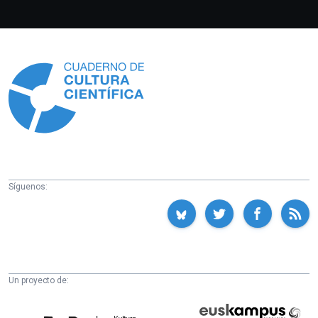
Información
Síguenos:
Un proyecto de:
Cátedra
Euskampus
de
Fundazioa