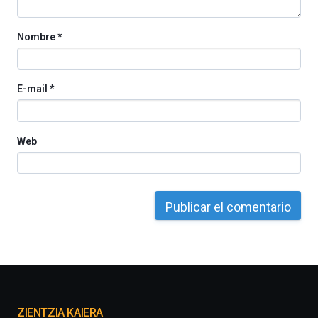
Nombre
*
E-mail
*
Web
Otros
proyectos
ZIENTZIA KAIERA