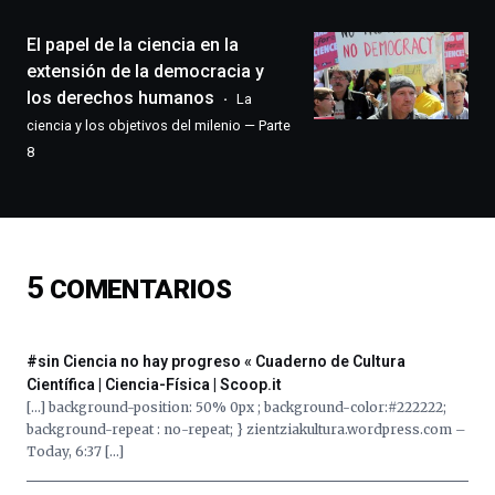
de
monólogos,
El papel de la ciencia en la
exposiciones,
extensión de la democracia y
conferencias,
los derechos humanos
La
docufórums
ciencia y los objetivos del milenio — Parte
y
espectáculos
8
de
ciencia
del
16
de
5
COMENTARIOS
septiembre
al
4
de
#sin Ciencia no hay progreso « Cuaderno de Cultura
octubre.
Científica | Ciencia-Física | Scoop.it
La
[…] background-position: 50% 0px ; background-color:#222222;
iniciativa,
background-repeat : no-repeat; } zientziakultura.wordpress.com –
organizada
Today, 6:37 […]
por
la