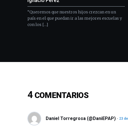
Ignacio Pérez
“Queremos que nuestros hijos crezcan en un
país en el que puedan ir a las mejores escuelas y
con los […]
4
COMENTARIOS
Daniel Torregrosa (@DaniEPAP)
23 de