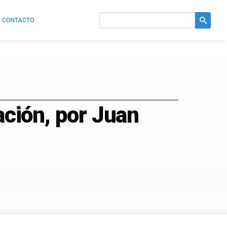
CONTACTO
Buscar
en
el
sitio
ación, por Juan