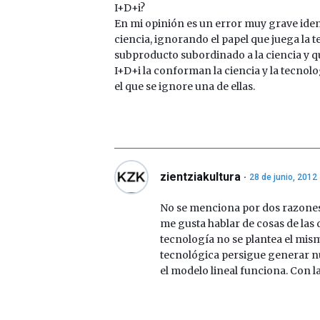
I+D+i?
En mi opinión es un error muy grave iden
ciencia, ignorando el papel que juega la t
subproducto subordinado a la ciencia y q
I+D+i la conforman la ciencia y la tecnol
el que se ignore una de ellas.
zientziakultura
28 de junio, 2012
No se menciona por dos razones.
me gusta hablar de cosas de las 
tecnología no se plantea el mis
tecnológica persigue generar nu
el modelo lineal funciona. Con la