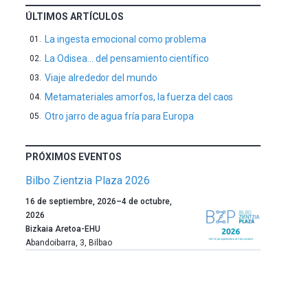
ÚLTIMOS ARTÍCULOS
La ingesta emocional como problema
La Odisea… del pensamiento científico
Viaje alrededor del mundo
Metamateriales amorfos, la fuerza del caos
Otro jarro de agua fría para Europa
PRÓXIMOS EVENTOS
Bilbo Zientzia Plaza 2026
Un
16 de septiembre, 2026
–
4 de octubre,
año
2026
más,
Bizkaia Aretoa-EHU
Bilbao
Abandoibarra, 3
,
Bilbao
dará
la
bienvenida
al