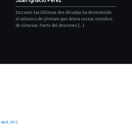
Juan Ignacio Pérez
Durante las últimas dos décadas ha disminuido
el número de jóvenes que desea cursar estudios
de ciencias. Parte del descenso […]
 abril, 2012