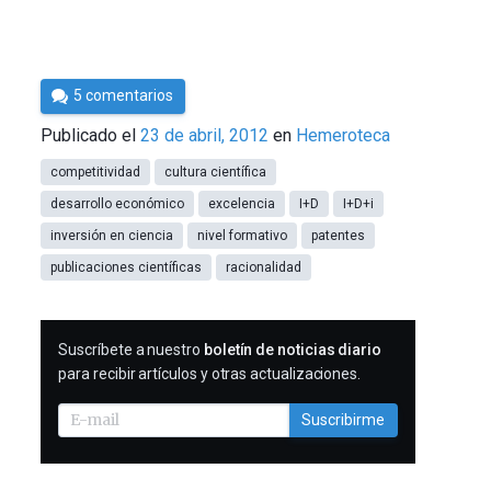
Por
5 comentarios
Cultura
Publicado el
23 de abril, 2012
en
Hemeroteca
Cientifica
competitividad
cultura científica
desarrollo económico
excelencia
I+D
I+D+i
inversión en ciencia
nivel formativo
patentes
publicaciones científicas
racionalidad
SUSCRIBIRME
Suscríbete a nuestro
boletín de noticias diario
para recibir artículos y otras actualizaciones.
Suscribirme