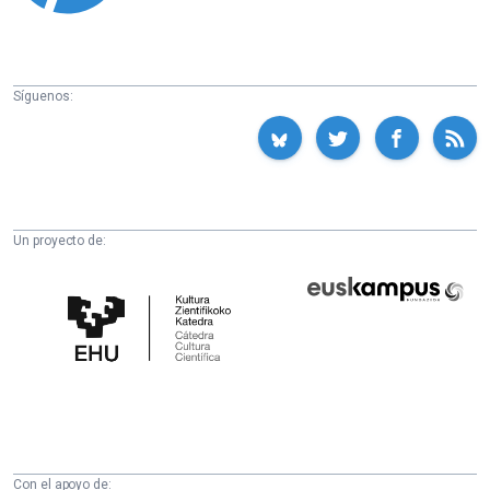
Síguenos:
Un proyecto de:
Cátedra
Euskampus
de
Fundazioa
Cultura
Científica
de
la
UPV/EHU
Con el apoyo de: