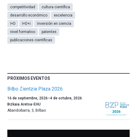
competitividad
cultura científica
desarrollo económico
excelencia
I+D
I+D+i
inversión en ciencia
nivel formativo
patentes
publicaciones científicas
PRÓXIMOS EVENTOS
Bilbo Zientzia Plaza 2026
Un
16 de septiembre, 2026
–
4 de octubre, 2026
año
Bizkaia Aretoa-EHU
más,
Abandoibarra, 3
,
Bilbao
Bilbao
dará
la
bienvenida