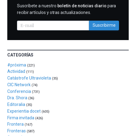
al
SUSCRIBIRME
Suscríbete a nuestro
boletín de noticias diario
para
otoño
recibir artículos y otras actualizaciones.
con
la
Suscribirme
celebración
de
la
novena
edición
CATEGORÍAS
de
Bilbo
#próxima
(221)
Zientzia
Actividad
(111)
Plaza
Catástrofe Ultravioleta
(35)
(BZP),
CIC Network
(74)
un
Conferencia
(731)
festival
Dra. Shora
(36)
que
Editoralia
(35)
llenará
Experientia docet
(605)
la
Firma invitada
(426)
ciudad
Frontera
(167)
de
Fronteras
monólogos,
(587)