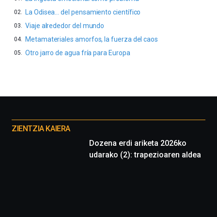
La Odisea… del pensamiento científico
Viaje alrededor del mundo
Metamateriales amorfos, la fuerza del caos
Otro jarro de agua fría para Europa
Otros
proyectos
ZIENTZIA KAIERA
Dozena erdi ariketa 2026ko
udarako (2): trapezioaren aldea