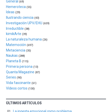
General
exposiciones,
(69)
conferencias,
Hemeroteca
(55)
docufórums
Ideas
(29)
y
Ilustrando ciencia
(43)
espectáculos
Investigación UPV/EHU
(659)
de
Irreductible
(38)
ciencia
kimikArte
(39)
del
La naturaleza humana
(26)
16
Matemoción
(697)
de
Metaciencia
(35)
septiembre
Naukas
al
(288)
Planeta B
4
(115)
de
Primera persona
(13)
octubre.
Quanta Magazine
(87)
La
Series
(90)
iniciativa,
Vida fascinante
(61)
organizada
Vídeos cortos
(130)
por
la
Cátedra…
ÚLTIMOS ARTÍCULOS
La ingesta emocional como problema