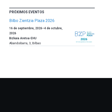
PRÓXIMOS EVENTOS
Bilbo Zientzia Plaza 2026
Un
16 de septiembre, 2026
–
4 de octubre,
año
2026
más,
Bizkaia Aretoa-EHU
Bilbao
Abandoibarra, 3
,
Bilbao
dará
la
bienvenida
al
otoño
con
la
celebración
de
la
novena
edición
de