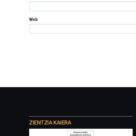
Web
Otros
proyectos
ZIENTZIA KAIERA