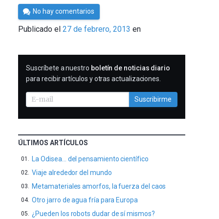
Por
No hay comentarios
Cultura
Publicado el
27 de febrero, 2013
en
Cientifica
SUSCRIBIRME
Suscríbete a nuestro
boletín de noticias diario
para recibir artículos y otras actualizaciones.
Suscribirme
ÚLTIMOS ARTÍCULOS
La Odisea… del pensamiento científico
Viaje alrededor del mundo
Metamateriales amorfos, la fuerza del caos
Otro jarro de agua fría para Europa
¿Pueden los robots dudar de sí mismos?