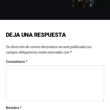
conferencias,
docufórums
y
espectáculos
de
ciencia
del
DEJA UNA RESPUESTA
16
de
septiembre
Tu dirección de correo electrónico no será publicada.
Los
al
campos obligatorios están marcados con
*
4
de
Comentario
*
octubre.
La
iniciativa,
organizada
por
la
Cátedra…
Nombre
*