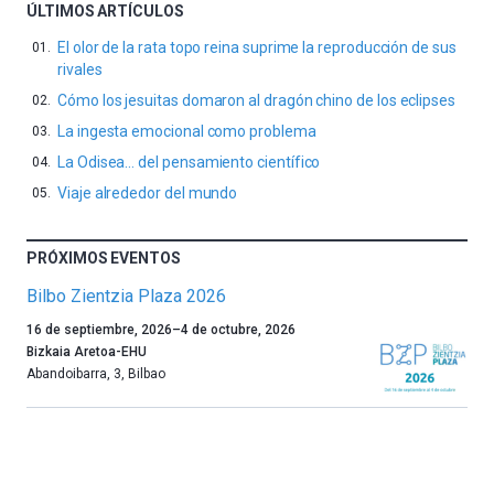
ÚLTIMOS ARTÍCULOS
El olor de la rata topo reina suprime la reproducción de sus
rivales
Cómo los jesuitas domaron al dragón chino de los eclipses
La ingesta emocional como problema
La Odisea… del pensamiento científico
Viaje alrededor del mundo
PRÓXIMOS EVENTOS
Bilbo Zientzia Plaza 2026
Un
16 de septiembre, 2026
–
4 de octubre, 2026
año
Bizkaia Aretoa-EHU
más,
Abandoibarra, 3
,
Bilbao
Bilbao
dará
la
bienvenida
al