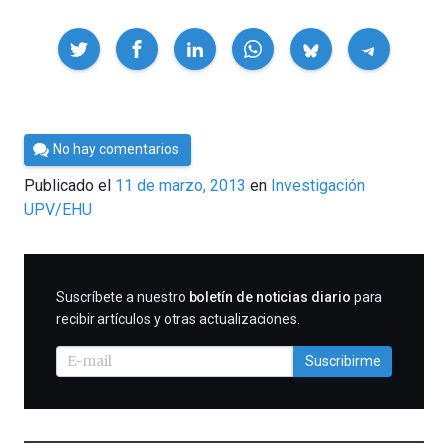
Compartir
Por
No hay comentarios
Cultura
Publicado el
11 de marzo, 2013
en
Investigación
Cientifica
UPV/EHU
SUSCRIBIRME
Suscríbete a nuestro
boletín de noticias diario
para
recibir artículos y otras actualizaciones.
Suscribirme