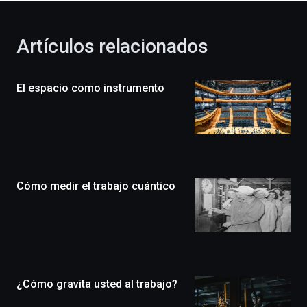
otoño
con
la
Artículos relacionados
celebración
de
la
El espacio como instrumento
novena
edición
de
Bilbo
Zientzia
Plaza
(BZP),
Cómo medir el trabajo cuántico
un
festival
que
llenará
la
ciudad
de
monólogos,
¿Cómo gravita usted al trabajo?
exposiciones,