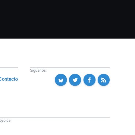
Síguenos:
Contacto
oyo de: