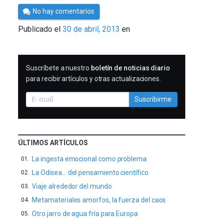
Por
No hay comentarios
Cultura
Publicado el
30 de abril, 2013
en
Cientifica
SUSCRIBIRME
Suscríbete a nuestro
boletín de noticias diario
para recibir artículos y otras actualizaciones.
Suscribirme
ÚLTIMOS ARTÍCULOS
La ingesta emocional como problema
La Odisea… del pensamiento científico
Viaje alrededor del mundo
Metamateriales amorfos, la fuerza del caos
Otro jarro de agua fría para Europa