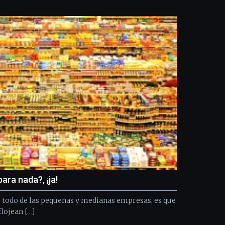
Bilbo
Zientzia
Plaza
(BZP),
un
festival
que
llenará
la
ciudad
de
monólogos,
exposiciones,
conferencias,
docufórums
y
espectáculos
de
ara nada?, ¡ja!
ciencia
del
todo de las pequeñas y medianas empresas, es que
16
flojean […]
de
septiembre