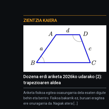
Otros
proyectos
ZIENTZIA KAIERA
Dozena erdi ariketa 2026ko udarako (2):
trapezioaren aldea
Ariketa fisikoa egitea osasungarria dela esaten digute
behin eta berriro. Fisikoa bakarrik ez, buruari eragitea
ere onuragarria da. Nagiak atera [...]