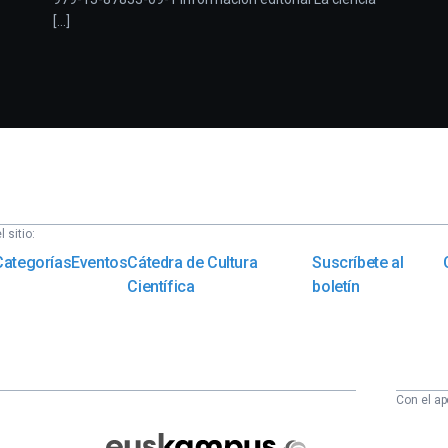
[...]
 sitio:
Categorías
Eventos
Cátedra de Cultura
Suscríbete al
Científica
boletín
Con el ap
Euskampus