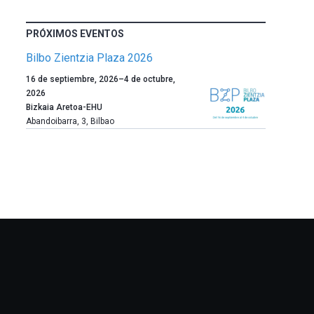
PRÓXIMOS EVENTOS
Bilbo Zientzia Plaza 2026
Un
16 de septiembre, 2026
–
4 de octubre,
año
2026
más,
Bizkaia Aretoa-EHU
Bilbao
Abandoibarra, 3
,
Bilbao
dará
la
bienvenida
al
otoño
con
la
celebración
de
la
novena
edición
de