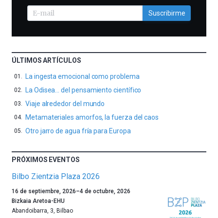
Suscribirme
ÚLTIMOS ARTÍCULOS
La ingesta emocional como problema
La Odisea… del pensamiento científico
Viaje alrededor del mundo
Metamateriales amorfos, la fuerza del caos
Otro jarro de agua fría para Europa
PRÓXIMOS EVENTOS
Bilbo Zientzia Plaza 2026
Un
16 de septiembre, 2026
–
4 de octubre, 2026
año
Bizkaia Aretoa-EHU
más,
Abandoibarra, 3
,
Bilbao