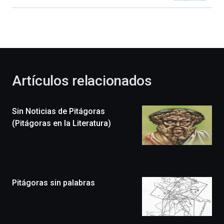
Bilbao
dará
la
bienvenida
al
otoño
con
la
Artículos relacionados
celebración
de
la
Sin Noticias de Pitágoras
novena
edición
(Pitágoras en la Literatura)
de
Bilbo
Zientzia
Plaza
(BZP),
Pitágoras sin palabras
un
festival
que
llenará
la