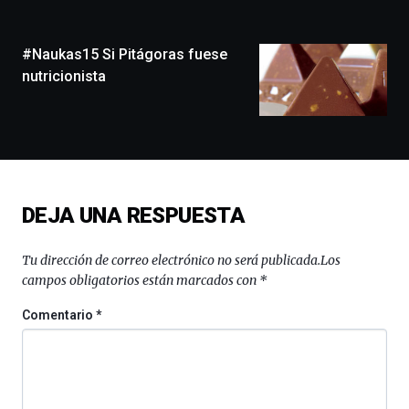
ciudad
de
monólogos,
#Naukas15 Si Pitágoras fuese
exposiciones,
nutricionista
conferencias,
docufórums
y
espectáculos
de
ciencia
del
DEJA UNA RESPUESTA
16
de
septiembre
Tu dirección de correo electrónico no será publicada.
Los
al
campos obligatorios están marcados con
*
4
de
Comentario
*
octubre.
La
iniciativa,
organizada
por