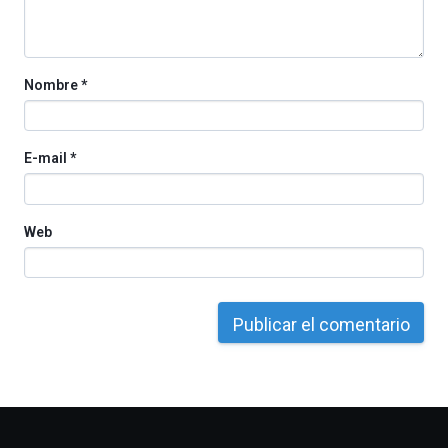
la
Cátedra…
Nombre
*
E-mail
*
Web
Otros