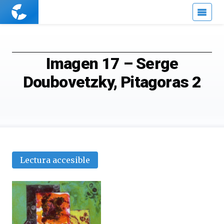
Cuaderno
de
Cultura
Científica
Imagen 17 – Serge
Doubovetzky, Pitagoras 2
Lectura accesible