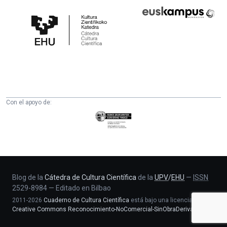
Cátedra
Euskampus
de
Fundazioa
Cultura
Científica
de
la
UPV/EHU
Con el apoyo de:
Eusko
Jaurlaritza
-
Zientzia,
Unibertsitate
eta
Blog de la
Cátedra de Cultura Científica
de la
UPV
/
EHU
—
ISSN
2529-8984
—
Editado en Bilbao
Berrikuntza
2011-2026
Cuaderno de Cultura Científica
está bajo una licencia
saila
Creative Commons Reconocimiento-NoComercial-SinObraDerivada 4.0