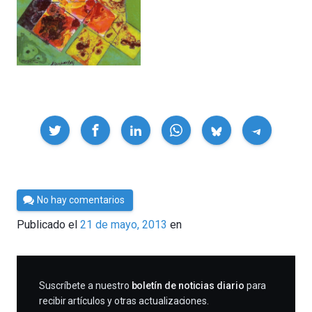
Compartir
Por
No hay comentarios
Cultura
Publicado el
21 de mayo, 2013
en
Cientifica
SUSCRIBIRME
Suscríbete a nuestro
boletín de noticias diario
para
recibir artículos y otras actualizaciones.