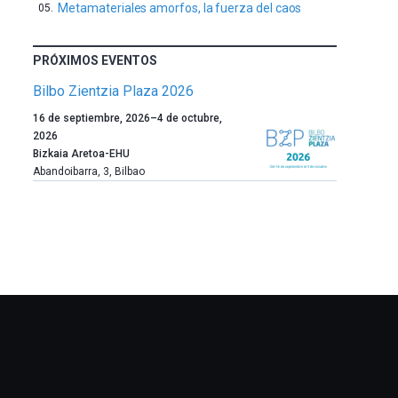
Metamateriales amorfos, la fuerza del caos
PRÓXIMOS EVENTOS
Bilbo Zientzia Plaza 2026
Un
16 de septiembre, 2026
–
4 de octubre,
año
2026
más,
Bizkaia Aretoa-EHU
Bilbao
Abandoibarra, 3
,
Bilbao
dará
la
bienvenida
al
otoño
con
la
celebración
de
la
novena
edición