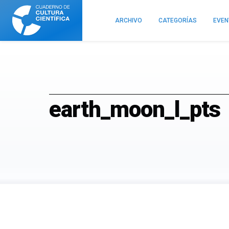
Cuaderno
de
ARCHIVO
CATEGORÍAS
EVE
Cultura
Científica
earth_moon_l_pts