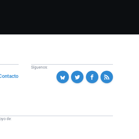
Síguenos:
Contacto
oyo de: