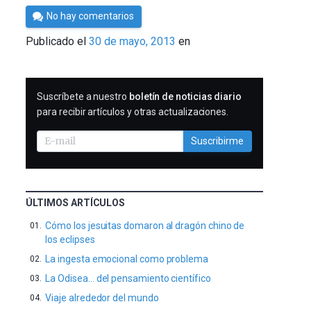
Por
No hay comentarios
Cultura
Publicado el
30 de mayo, 2013
en
Cientifica
SUSCRIBIRME
Suscríbete a nuestro
boletín de noticias diario
para recibir artículos y otras actualizaciones.
Suscribirme
ÚLTIMOS ARTÍCULOS
Cómo los jesuitas domaron al dragón chino de
los eclipses
La ingesta emocional como problema
La Odisea… del pensamiento científico
Viaje alrededor del mundo