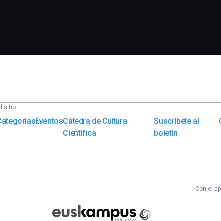
 sitio:
Categorías
Eventos
Cátedra de Cultura
Suscríbete al
Científica
boletín
Con el ap
Euskampus
Fundazioa