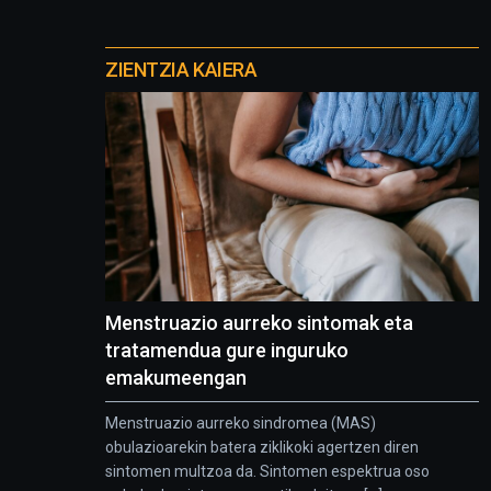
Otros
proyectos
ZIENTZIA KAIERA
Menstruazio aurreko sintomak eta
tratamendua gure inguruko
emakumeengan
Menstruazio aurreko sindromea (MAS)
obulazioarekin batera ziklikoki agertzen diren
sintomen multzoa da. Sintomen espektrua oso