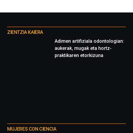
Otros
proyectos
ZIENTZIA KAIERA
Adimen artifiziala odontologian:
aukerak, mugak eta hortz-
praktikaren etorkizuna
MUJERES CON CIENCIA