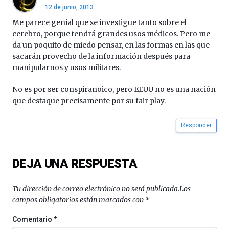
12 de junio, 2013
de
octubre.
Me parece genial que se investigue tanto sobre el
La
cerebro, porque tendrá grandes usos médicos. Pero me
iniciativa,
da un poquito de miedo pensar, en las formas en las que
organizada
sacarán provecho de la información después para
por
manipularnos y usos militares.
la
Cátedra…
No es por ser conspiranoico, pero EEUU no es una nación
que destaque precisamente por su fair play.
Responder
DEJA UNA RESPUESTA
Tu dirección de correo electrónico no será publicada.
Los
campos obligatorios están marcados con
*
Comentario
*