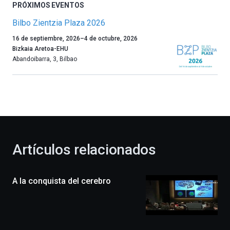
PRÓXIMOS EVENTOS
Bilbo Zientzia Plaza 2026
Un
16 de septiembre, 2026
–
4 de octubre, 2026
año
Bizkaia Aretoa-EHU
más,
Abandoibarra, 3
,
Bilbao
Bilbao
dará
la
bienvenida
al
otoño
con
la
Artículos relacionados
celebración
de
la
A la conquista del cerebro
novena
edición
de
Bilbo
Zientzia