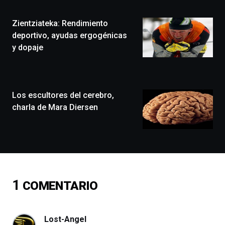
Plaza
(BZP),
Zientziateka: Rendimiento
un
festival
deportivo, ayudas ergogénicas
que
y dopaje
llenará
la
ciudad
de
monólogos,
Los escultores del cerebro,
exposiciones,
charla de Mara Diersen
conferencias,
docufórums
y
espectáculos
de
ciencia
del
1
COMENTARIO
16
de
septiembre
al
Lost-Angel
4