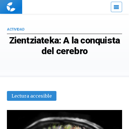
Cuaderno
de
Cultura
Científica
ACTIVIDAD
Zientziateka: A la conquista
del cerebro
Lectura accesible