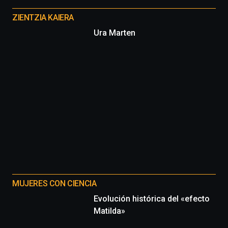
Otros
proyectos
ZIENTZIA KAIERA
Ura Marten
MUJERES CON CIENCIA
Evolución histórica del «efecto
Matilda»