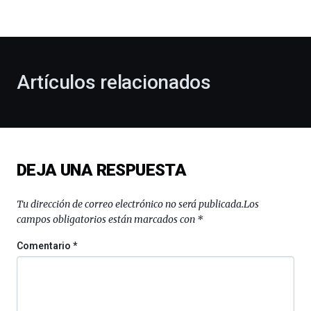
la
bienvenida
al
otoño
con
la
Artículos relacionados
celebración
de
la
novena
edición
de
DEJA UNA RESPUESTA
Bilbo
Zientzia
Plaza
Tu dirección de correo electrónico no será publicada.
Los
(BZP),
campos obligatorios están marcados con
*
un
festival
Comentario
*
que
llenará
la
ciudad
de