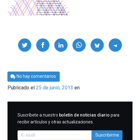
Compartir
Por
No hay comentarios
Cultura
Publicado el
25 de junio, 2013
en
Cientifica
SUSCRIBIRME
Suscríbete a nuestro
boletín de noticias diario
para
recibir artículos y otras actualizaciones.
Suscribirme