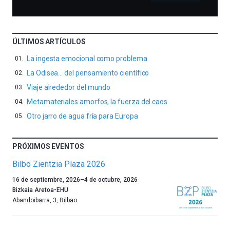
ÚLTIMOS ARTÍCULOS
La ingesta emocional como problema
La Odisea… del pensamiento científico
Viaje alrededor del mundo
Metamateriales amorfos, la fuerza del caos
Otro jarro de agua fría para Europa
PRÓXIMOS EVENTOS
Bilbo Zientzia Plaza 2026
Un
16 de septiembre, 2026
–
4 de octubre, 2026
año
Bizkaia Aretoa-EHU
más,
Abandoibarra, 3
,
Bilbao
Bilbao
dará