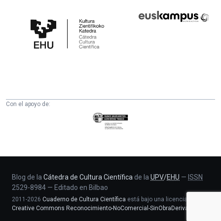
Cátedra
Euskampus
de
Fundazioa
Cultura
Científica
de
la
UPV/EHU
Con el apoyo de:
Eusko
Jaurlaritza
-
Zientzia,
Unibertsitate
eta
Blog de la
Cátedra de Cultura Científica
de la
UPV
/
EHU
—
ISSN
2529-8984
—
Editado en Bilbao
Berrikuntza
2011-2026
Cuaderno de Cultura Científica
está bajo una licencia
saila
Creative Commons Reconocimiento-NoComercial-SinObraDerivada 4.0