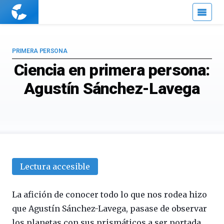
Cuaderno
de
Cultura
Científica
PRIMERA PERSONA
Ciencia en primera persona:
Agustín Sánchez-Lavega
Lectura accesible
La afición de conocer todo lo que nos rodea hizo
que Agustín Sánchez-Lavega, pasase de observar
los planetas con sus prismáticos a ser portada