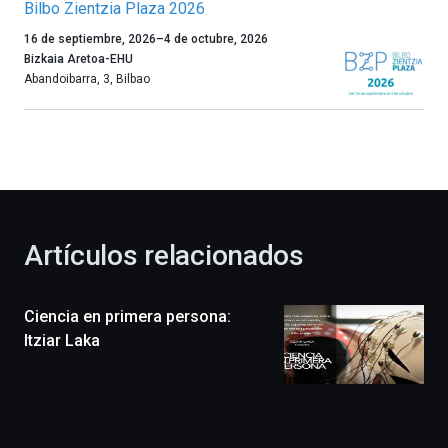
Bilbo Zientzia Plaza 2026
Un
16 de septiembre, 2026
–
4 de octubre, 2026
año
Bizkaia Aretoa-EHU
más,
Abandoibarra, 3
,
Bilbao
Bilbao
dará
la
bienvenida
al
otoño
con
la
Artículos relacionados
celebración
de
la
Ciencia en primera persona:
novena
edición
Itziar Laka
de
Bilbo
Zientzia
Plaza
(BZP),