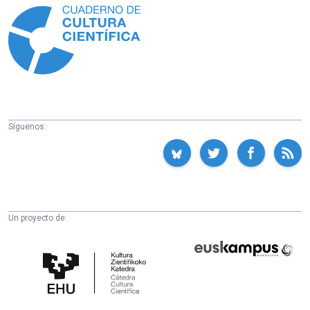
Síguenos:
Un proyecto de:
Cátedra
Euskampus
de
Fundazioa
Cultura
Científica
de