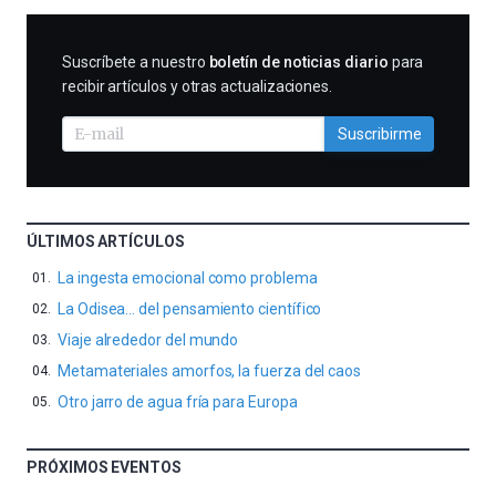
SUSCRIBIRME
Suscríbete a nuestro
boletín de noticias diario
para
recibir artículos y otras actualizaciones.
Suscribirme
ÚLTIMOS ARTÍCULOS
La ingesta emocional como problema
La Odisea… del pensamiento científico
Viaje alrededor del mundo
Metamateriales amorfos, la fuerza del caos
Otro jarro de agua fría para Europa
PRÓXIMOS EVENTOS