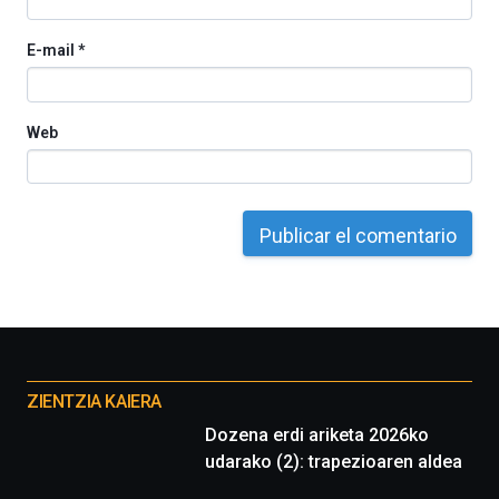
E-mail
*
Web
Otros
proyectos
ZIENTZIA KAIERA
Dozena erdi ariketa 2026ko
udarako (2): trapezioaren aldea