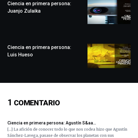
Ciencia en primera persona:
un
festival
Juanjo Zulaika
que
llenará
la
ciudad
de
monólogos,
Ciencia en primera persona:
exposiciones,
Luis Hueso
conferencias,
docufórums
y
espectáculos
de
ciencia
del
1
COMENTARIO
16
de
septiembre
al
Ciencia en primera persona: Agustín S&aa…
4
[…] La afición de conocer todo lo que nos rodea hizo que Agustín
de
Sánchez-Lavega, pasase de observar los planetas con sus