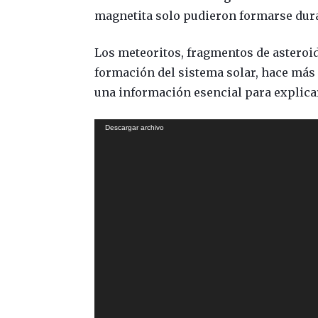
magnetita solo pudieron formarse dura
Los meteoritos, fragmentos de asteroid
formación del sistema solar, hace más
una información esencial para explicar 
Reproductor
Descargar archivo
de
vídeo