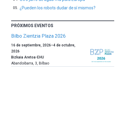
¿Pueden los robots dudar de sí mismos?
PRÓXIMOS EVENTOS
Bilbo Zientzia Plaza 2026
Un
16 de septiembre, 2026
–
4 de octubre,
año
2026
más,
Bizkaia Aretoa-EHU
Bilbao
Abandoibarra, 3
,
Bilbao
dará
la
bienvenida
al
otoño
con
la
celebración
de
la
novena