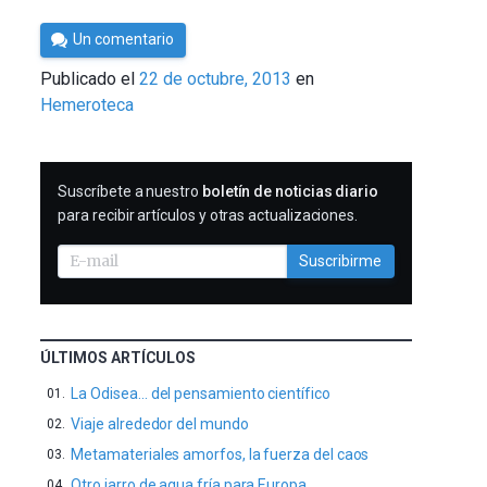
Por
Un comentario
Cultura
Publicado el
22 de octubre, 2013
en
Cientifica
Hemeroteca
SUSCRIBIRME
Suscríbete a nuestro
boletín de noticias diario
para recibir artículos y otras actualizaciones.
Suscribirme
ÚLTIMOS ARTÍCULOS
La Odisea… del pensamiento científico
Viaje alrededor del mundo
Metamateriales amorfos, la fuerza del caos
Otro jarro de agua fría para Europa