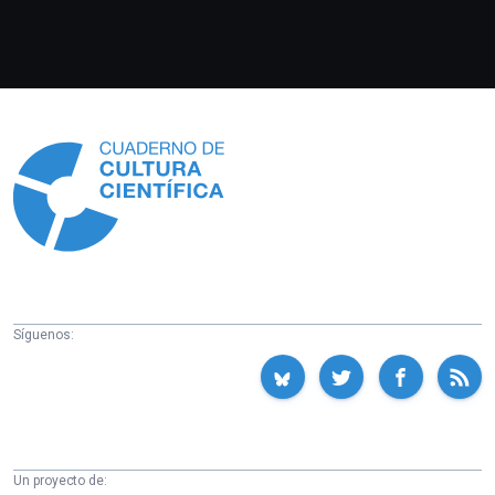
Información
Síguenos:
Un proyecto de: