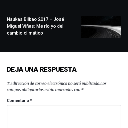
la
ciudad
de
monólogos,
Naukas Bilbao 2017 – José
exposiciones,
Miguel Viñas: Me río yo del
conferencias,
cambio climático
docufórums
y
espectáculos
de
ciencia
del
DEJA UNA RESPUESTA
16
de
septiembre
Tu dirección de correo electrónico no será publicada.
Los
al
campos obligatorios están marcados con
*
4
de
Comentario
*
octubre.
La
iniciativa,
organizada
por