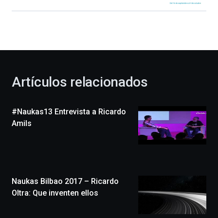
Bilbao
dará
la
bienvenida
al
otoño
con
la
Artículos relacionados
celebración
de
la
#Naukas13 Entrevista a Ricardo
novena
edición
Amils
de
Bilbo
Zientzia
Plaza
(BZP),
Naukas Bilbao 2017 – Ricardo
un
festival
Oltra: Que inventen ellos
que
llenará