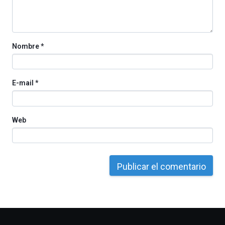
la
Cátedra…
Nombre
*
E-mail
*
Web
Otros