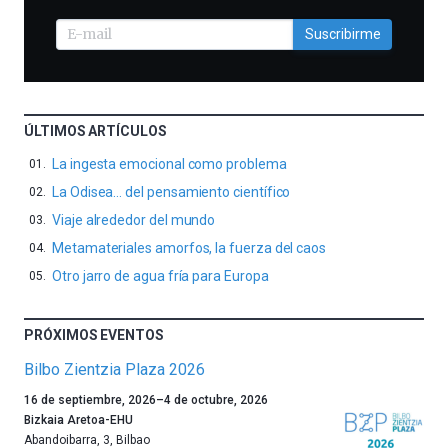
Suscribirme
ÚLTIMOS ARTÍCULOS
La ingesta emocional como problema
La Odisea… del pensamiento científico
Viaje alrededor del mundo
Metamateriales amorfos, la fuerza del caos
Otro jarro de agua fría para Europa
PRÓXIMOS EVENTOS
Bilbo Zientzia Plaza 2026
Un
16 de septiembre, 2026
–
4 de octubre, 2026
año
Bizkaia Aretoa-EHU
más,
Abandoibarra, 3
,
Bilbao