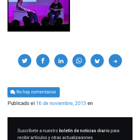
Compartir
Por
No hay comentarios
César
Publicado el
16 de noviembre, 2013
en
Tomé
SUSCRIBIRME
Suscríbete a nuestro
boletín de noticias diario
para
recibir artículos y otras actualizaciones.