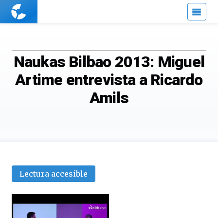
Cuaderno
de
Cultura
Científica
Naukas Bilbao 2013: Miguel
Artime entrevista a Ricardo
Amils
Lectura accesible