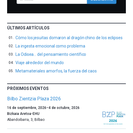
ÚLTIMOS ARTÍCULOS
Cómo los jesuitas domaron al dragón chino de los eclipses
La ingesta emocional como problema
La Odisea… del pensamiento científico
Viaje alrededor del mundo
Metamateriales amorfos, la fuerza del caos
PRÓXIMOS EVENTOS
Bilbo Zientzia Plaza 2026
Un
16 de septiembre, 2026
–
4 de octubre, 2026
año
Bizkaia Aretoa-EHU
más,
Abandoibarra, 3
,
Bilbao
Bilbao
dará