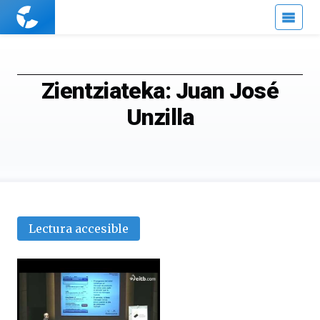
Cuaderno
de
Cultura
Científica
Zientziateka: Juan José
Unzilla
Lectura accesible