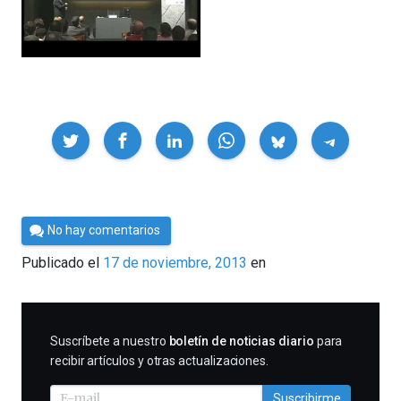
Compartir
Por
No hay comentarios
César
Publicado el
17 de noviembre, 2013
en
Tomé
SUSCRIBIRME
Suscríbete a nuestro
boletín de noticias diario
para
recibir artículos y otras actualizaciones.
Suscribirme