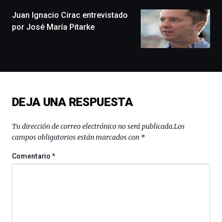
de
monólogos,
Juan Ignacio Cirac entrevistado
exposiciones,
por José María Pitarke
conferencias,
docufórums
y
espectáculos
de
ciencia
del
DEJA UNA RESPUESTA
16
de
septiembre
Tu dirección de correo electrónico no será publicada.
Los
al
campos obligatorios están marcados con
*
4
de
Comentario
*
octubre.
La
iniciativa,
organizada
por
la
Cátedra…