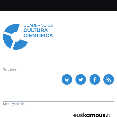
Información
Síguenos:
Un proyecto de:
Cátedra
Euskampus