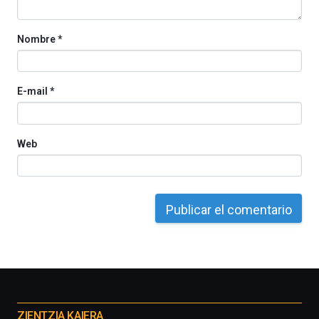
Nombre
*
E-mail
*
Web
Otros
proyectos
ZIENTZIA KAIERA