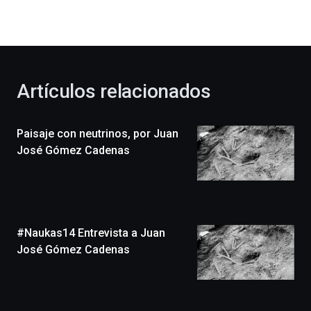
la
bienvenida
al
otoño
con
la
Artículos relacionados
celebración
de
la
Paisaje con neutrinos, por Juan
novena
edición
José Gómez Cadenas
de
Bilbo
Zientzia
Plaza
(BZP),
#Naukas14 Entrevista a Juan
un
festival
José Gómez Cadenas
que
llenará
la
ciudad