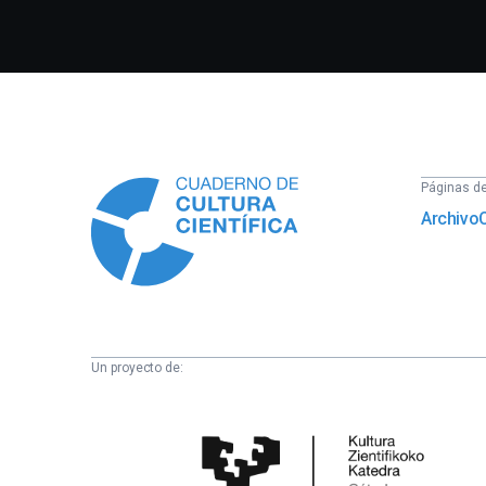
Información
Páginas del
Archivo
Un proyecto de:
Cátedra
de
Cultura
Científica