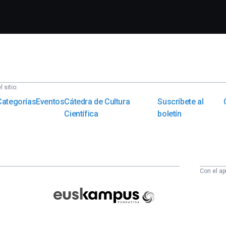
 sitio:
Categorías
Eventos
Cátedra de Cultura
Suscríbete al
Científica
boletín
Con el ap
Euskampus
Fundazioa