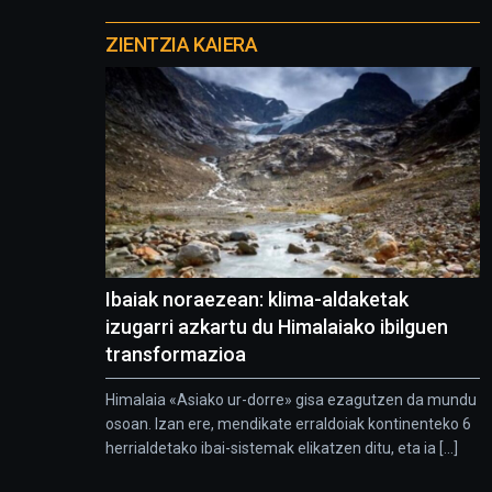
Otros
proyectos
ZIENTZIA KAIERA
Ibaiak noraezean: klima-aldaketak
izugarri azkartu du Himalaiako ibilguen
transformazioa
Himalaia «Asiako ur-dorre» gisa ezagutzen da mundu
osoan. Izan ere, mendikate erraldoiak kontinenteko 6
herrialdetako ibai-sistemak elikatzen ditu, eta ia [...]