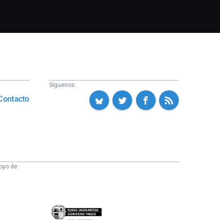
Síguenos:
Contacto
oyo de:
Eusko