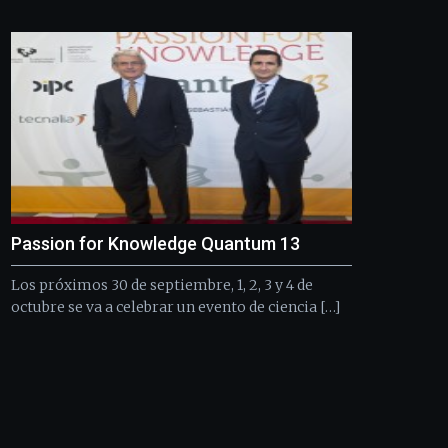
Bilbo
Zientzia
Plaza
(BZP),
un
festival
que
llenará
la
ciudad
de
monólogos,
Passion for Knowledge Quantum 13
exposiciones,
conferencias,
Los próximos 30 de septiembre, 1, 2, 3 y 4 de
docufórums
y
octubre se va a celebrar un evento de ciencia […]
espectáculos
de
ciencia
del
16
de
septiembre