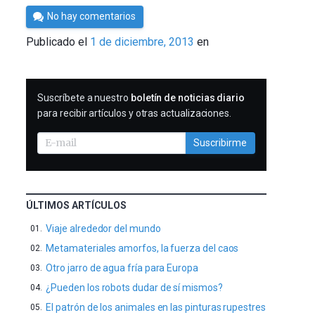
Por
No hay comentarios
César
Publicado el
1 de diciembre, 2013
en
Tomé
SUSCRIBIRME
Suscríbete a nuestro
boletín de noticias diario
para recibir artículos y otras actualizaciones.
Suscribirme
ÚLTIMOS ARTÍCULOS
Viaje alrededor del mundo
Metamateriales amorfos, la fuerza del caos
Otro jarro de agua fría para Europa
¿Pueden los robots dudar de sí mismos?
El patrón de los animales en las pinturas rupestres