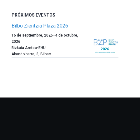
PRÓXIMOS EVENTOS
Bilbo Zientzia Plaza 2026
Un
16 de septiembre, 2026
–
4 de octubre,
año
2026
más,
Bizkaia Aretoa-EHU
Bilbao
Abandoibarra, 3
,
Bilbao
dará
la
bienvenida
al
otoño
con
la
celebración
de
la
novena
edición
de