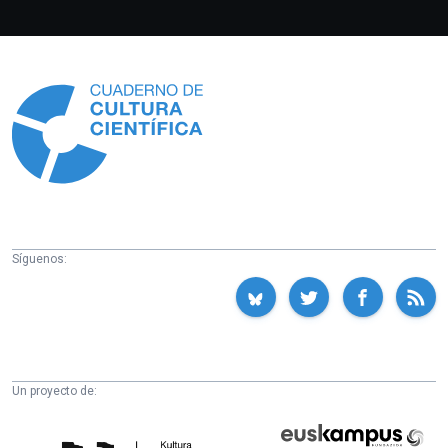
Información
Síguenos:
Un proyecto de:
Cátedra
Euskampus
de
Fundazioa