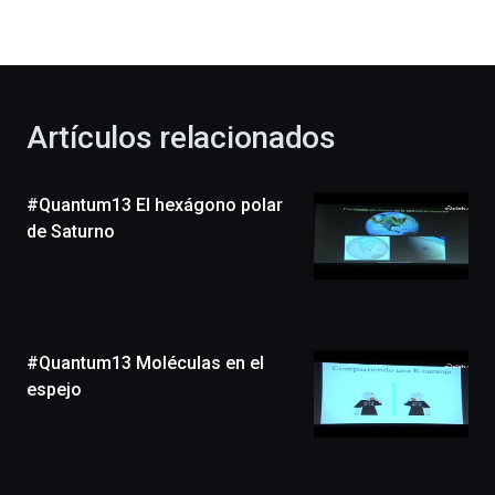
la
bienvenida
al
otoño
con
la
Artículos relacionados
celebración
de
la
#Quantum13 El hexágono polar
novena
edición
de Saturno
de
Bilbo
Zientzia
Plaza
(BZP),
#Quantum13 Moléculas en el
un
festival
espejo
que
llenará
la
ciudad
de