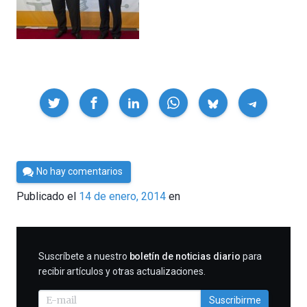
Compartir
Por
No hay comentarios
César
Publicado el
14 de enero, 2014
en
Tomé
SUSCRIBIRME
Suscríbete a nuestro
boletín de noticias diario
para
recibir artículos y otras actualizaciones.
Suscribirme