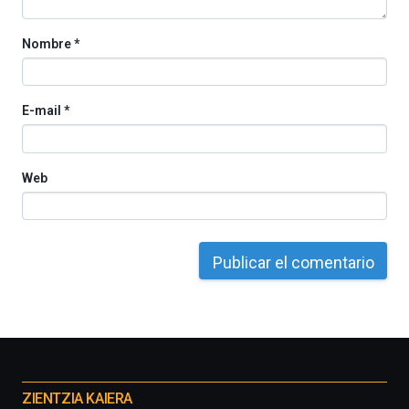
Nombre
*
E-mail
*
Web
Otros
proyectos
ZIENTZIA KAIERA