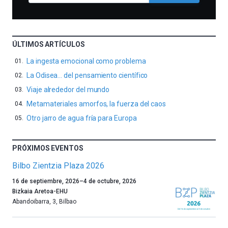
ÚLTIMOS ARTÍCULOS
La ingesta emocional como problema
La Odisea… del pensamiento científico
Viaje alrededor del mundo
Metamateriales amorfos, la fuerza del caos
Otro jarro de agua fría para Europa
PRÓXIMOS EVENTOS
Bilbo Zientzia Plaza 2026
Un
16 de septiembre, 2026
–
4 de octubre, 2026
año
Bizkaia Aretoa-EHU
más,
Abandoibarra, 3
,
Bilbao
Bilbao
dará