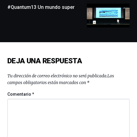
monólogos,
#Quantum13 Un mundo super
exposiciones,
conferencias,
docufórums
y
espectáculos
de
ciencia
del
DEJA UNA RESPUESTA
16
de
septiembre
Tu dirección de correo electrónico no será publicada.
Los
al
campos obligatorios están marcados con
*
4
de
Comentario
*
octubre.
La
iniciativa,
organizada
por
la
Cátedra…