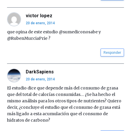
por
la
victor lopez
Cátedra…
20 de enero, 2014
que opina de este estudio @sumediconosabe y
@RubenMurciaPrie ?
Responder
DarkSapiens
20 de enero, 2014
El estudio dice que depende más del consumo de grasa
que del total de calorías consumidas… ¿Se ha hecho el
mismo análisis para los otros tipos de nutrientes? Quiero
decir, ¿concluye el estudio que el consumo de grasa está
más ligado a esta acumulación que el consumo de
hidratos de carbono?