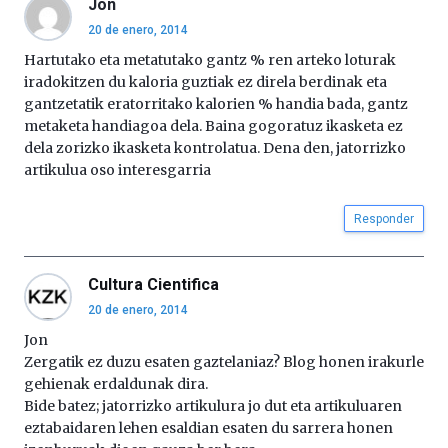
Jon
20 de enero, 2014
Hartutako eta metatutako gantz % ren arteko loturak
iradokitzen du kaloria guztiak ez direla berdinak eta
gantzetatik eratorritako kalorien % handia bada, gantz
metaketa handiagoa dela. Baina gogoratuz ikasketa ez
dela zorizko ikasketa kontrolatua. Dena den, jatorrizko
artikulua oso interesgarria
Responder
Cultura Cientifica
20 de enero, 2014
Jon
Zergatik ez duzu esaten gaztelaniaz? Blog honen irakurle
gehienak erdaldunak dira.
Bide batez; jatorrizko artikulura jo dut eta artikuluaren
eztabaidaren lehen esaldian esaten du sarrera honen