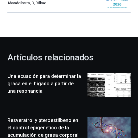
más,
Abandoibarra, 3
,
Bilbao
Bilbao
dará
la
bienvenida
al
otoño
con
la
Artículos relacionados
celebración
de
la
Una ecuación para determinar la
novena
edición
grasa en el hígado a partir de
de
una resonancia
Bilbo
Zientzia
Plaza
(BZP),
Resveratrol y pteroestilbeno en
un
festival
el control epigenético de la
que
acumulación de grasa corporal