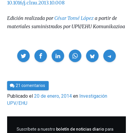
10.1016/j.clnu.2013.10.008
Edición realizada por
César Tomé López
a partir de
materiales suministrados por UPV/EHU Komunikazioa
Compartir
Por
21 comentarios
César
Publicado el
20 de enero, 2014
en
Investigación
Tomé
UPV/EHU
SUSCRIBIRME
Suscríbete a nuestro
boletín de noticias diario
para