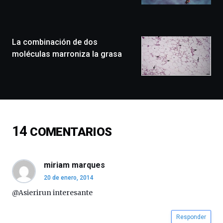
llenará
la
ciudad
de
monólogos,
La combinación de dos
exposiciones,
moléculas marroniza la grasa
conferencias,
docufórums
y
espectáculos
de
ciencia
del
14
COMENTARIOS
16
de
septiembre
al
miriam marques
4
20 de enero, 2014
de
octubre.
@Asierirun interesante
La
iniciativa,
Responder
organizada