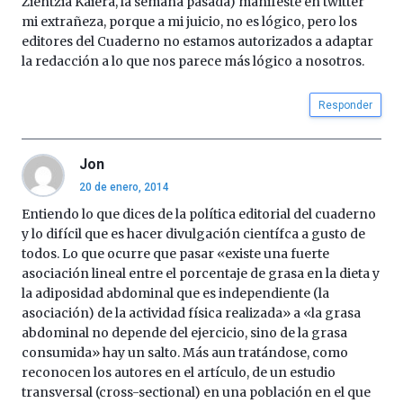
Zientzia Kaiera, la semana pasada) manifesté en twitter
mi extrañeza, porque a mi juicio, no es lógico, pero los
editores del Cuaderno no estamos autorizados a adaptar
la redacción a lo que nos parece más lógico a nosotros.
Responder
Jon
20 de enero, 2014
Entiendo lo que dices de la política editorial del cuaderno
y lo difícil que es hacer divulgación científca a gusto de
todos. Lo que ocurre que pasar «existe una fuerte
asociación lineal entre el porcentaje de grasa en la dieta y
la adiposidad abdominal que es independiente (la
asociación) de la actividad física realizada» a «la grasa
abdominal no depende del ejercicio, sino de la grasa
consumida» hay un salto. Más aun tratándose, como
reconocen los autores en el artículo, de un estudio
transversal (cross-sectional) en una población en el que