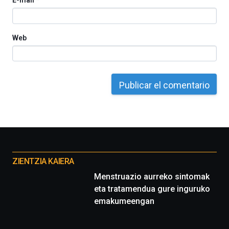
E-mail
*
Web
Otros
proyectos
ZIENTZIA KAIERA
Menstruazio aurreko sintomak
eta tratamendua gure inguruko
emakumeengan