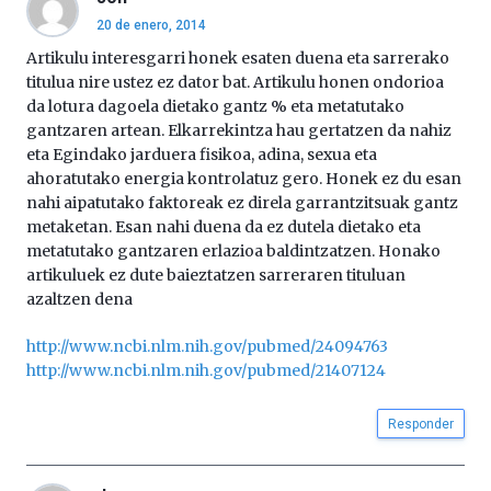
20 de enero, 2014
Artikulu interesgarri honek esaten duena eta sarrerako
titulua nire ustez ez dator bat. Artikulu honen ondorioa
da lotura dagoela dietako gantz % eta metatutako
gantzaren artean. Elkarrekintza hau gertatzen da nahiz
eta Egindako jarduera fisikoa, adina, sexua eta
ahoratutako energia kontrolatuz gero. Honek ez du esan
nahi aipatutako faktoreak ez direla garrantzitsuak gantz
metaketan. Esan nahi duena da ez dutela dietako eta
metatutako gantzaren erlazioa baldintzatzen. Honako
artikuluek ez dute baieztatzen sarreraren tituluan
azaltzen dena
http://www.ncbi.nlm.nih.gov/pubmed/24094763
http://www.ncbi.nlm.nih.gov/pubmed/21407124
Responder