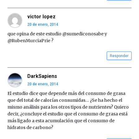
por
la
victor lopez
Cátedra…
20 de enero, 2014
que opina de este estudio @sumediconosabe y
@RubenMurciaPrie ?
Responder
DarkSapiens
20 de enero, 2014
El estudio dice que depende más del consumo de grasa
que del total de calorías consumidas… ¿Se ha hecho el
mismo análisis para los otros tipos de nutrientes? Quiero
decir, ¿concluye el estudio que el consumo de grasa está
más ligado a esta acumulación que el consumo de
hidratos de carbono?