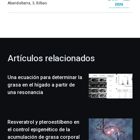
más,
Abandoibarra, 3
,
Bilbao
Bilbao
dará
la
bienvenida
al
otoño
con
la
Artículos relacionados
celebración
de
la
Una ecuación para determinar la
novena
edición
grasa en el hígado a partir de
de
una resonancia
Bilbo
Zientzia
Plaza
(BZP),
Resveratrol y pteroestilbeno en
un
festival
el control epigenético de la
que
acumulación de grasa corporal