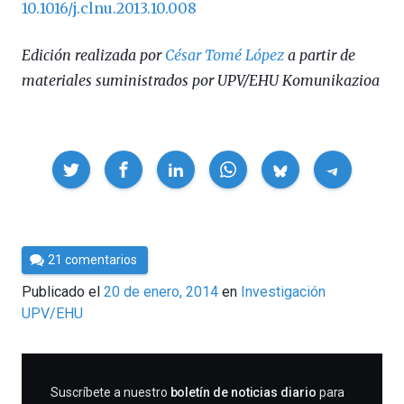
10.1016/j.clnu.2013.10.008
Edición realizada por
César Tomé López
a partir de
materiales suministrados por UPV/EHU Komunikazioa
Compartir
Por
21 comentarios
César
Publicado el
20 de enero, 2014
en
Investigación
Tomé
UPV/EHU
SUSCRIBIRME
Suscríbete a nuestro
boletín de noticias diario
para