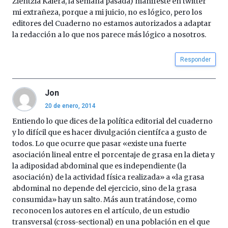
Zientzia Kaiera, la semana pasada) manifesté en twitter
mi extrañeza, porque a mi juicio, no es lógico, pero los
editores del Cuaderno no estamos autorizados a adaptar
la redacción a lo que nos parece más lógico a nosotros.
Responder
Jon
20 de enero, 2014
Entiendo lo que dices de la política editorial del cuaderno
y lo difícil que es hacer divulgación científca a gusto de
todos. Lo que ocurre que pasar «existe una fuerte
asociación lineal entre el porcentaje de grasa en la dieta y
la adiposidad abdominal que es independiente (la
asociación) de la actividad física realizada» a «la grasa
abdominal no depende del ejercicio, sino de la grasa
consumida» hay un salto. Más aun tratándose, como
reconocen los autores en el artículo, de un estudio
transversal (cross-sectional) en una población en el que