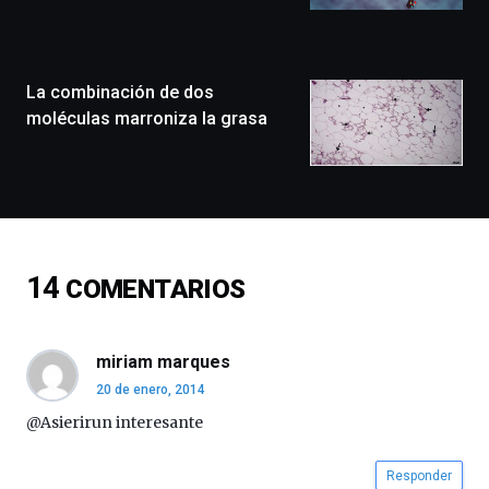
llenará
la
ciudad
de
monólogos,
La combinación de dos
exposiciones,
moléculas marroniza la grasa
conferencias,
docufórums
y
espectáculos
de
ciencia
del
14
COMENTARIOS
16
de
septiembre
al
miriam marques
4
20 de enero, 2014
de
octubre.
@Asierirun interesante
La
iniciativa,
Responder
organizada