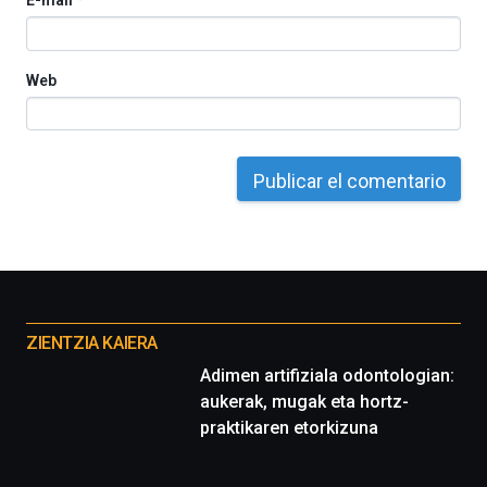
E-mail
*
Web
Otros
proyectos
ZIENTZIA KAIERA
Adimen artifiziala odontologian:
aukerak, mugak eta hortz-
praktikaren etorkizuna