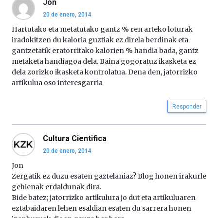
Jon
20 de enero, 2014
Hartutako eta metatutako gantz % ren arteko loturak
iradokitzen du kaloria guztiak ez direla berdinak eta
gantzetatik eratorritako kalorien % handia bada, gantz
metaketa handiagoa dela. Baina gogoratuz ikasketa ez
dela zorizko ikasketa kontrolatua. Dena den, jatorrizko
artikulua oso interesgarria
Responder
Cultura Cientifica
20 de enero, 2014
Jon
Zergatik ez duzu esaten gaztelaniaz? Blog honen irakurle
gehienak erdaldunak dira.
Bide batez; jatorrizko artikulura jo dut eta artikuluaren
eztabaidaren lehen esaldian esaten du sarrera honen