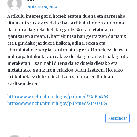
20 de enero, 2014
Artikulu interesgarri honek esaten duena eta sarrerako
titulua nire ustez ez dator bat. Artikulu honen ondorioa
da lotura dagoela dietako gantz % eta metatutako
gantzaren artean. Elkarrekintza hau gertatzen da nahiz
eta Egindako jarduera fisikoa, adina, sexua eta
ahoratutako energia kontrolatuz gero. Honek ez du esan
nahi aipatutako faktoreak ez direla garrantzitsuak gantz
metaketan. Esan nahi duena da ez dutela dietako eta
metatutako gantzaren erlazioa baldintzatzen. Honako
artikuluek ez dute baieztatzen sarreraren tituluan
azaltzen dena
http://www.ncbi.nlm.nih.gov/pubmed/24094763
http://www.ncbi.nlm.nih.gov/pubmed/21407124
Responder