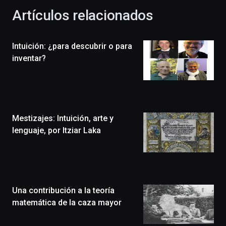
la
Artículos relacionados
celebración
de
la
Intuición: ¿para descubrir o para
novena
edición
inventar?
de
Bilbo
Zientzia
Plaza
(BZP),
Mestizajes: Intuición, arte y
un
festival
lenguaje, por Itziar Laka
que
llenará
la
ciudad
de
monólogos,
Una contribución a la teoría
exposiciones,
matemática de la caza mayor
conferencias,
docufórums