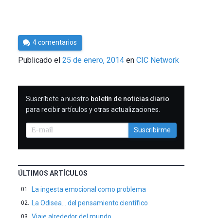
Por
4 comentarios
César
Publicado el
25 de enero, 2014
en
CIC Network
Tomé
SUSCRIBIRME
Suscríbete a nuestro
boletín de noticias diario
para recibir artículos y otras actualizaciones.
Suscribirme
ÚLTIMOS ARTÍCULOS
La ingesta emocional como problema
La Odisea… del pensamiento científico
Viaje alrededor del mundo