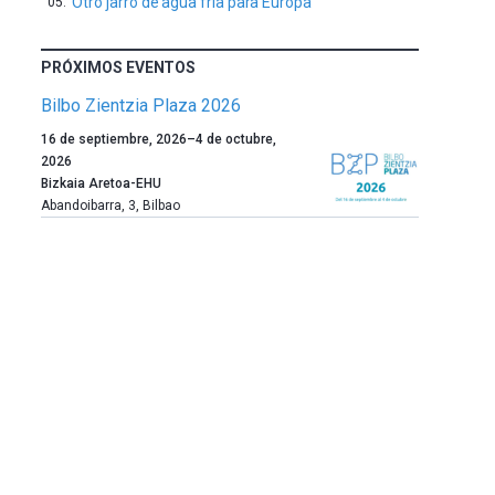
Otro jarro de agua fría para Europa
PRÓXIMOS EVENTOS
Bilbo Zientzia Plaza 2026
Un
16 de septiembre, 2026
–
4 de octubre,
año
2026
más,
Bizkaia Aretoa-EHU
Bilbao
Abandoibarra, 3
,
Bilbao
dará
la
bienvenida
al
otoño
con
la
celebración
de
la
novena
edición
de