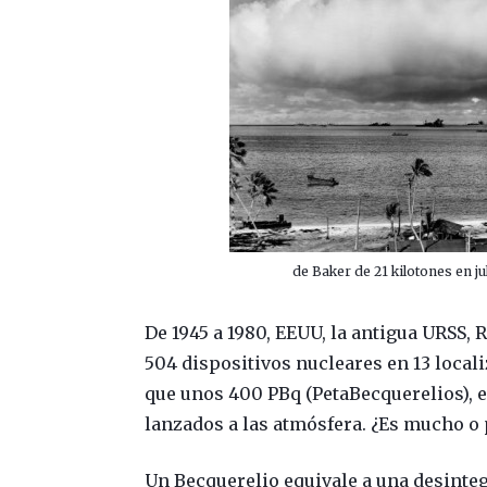
de Baker de 21 kilotones en ju
De 1945 a 1980, EEUU, la antigua URSS, 
504 dispositivos nucleares en 13 local
que unos 400 PBq (PetaBecquerelios), e
lanzados a las atmósfera. ¿Es mucho o 
Un Becquerelio equivale a una desinte