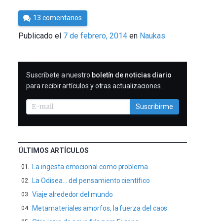
Por
13 comentarios
Cultura
Publicado el
7 de febrero, 2014
en
Naukas
Cientifica
SUSCRIBIRME
Suscríbete a nuestro
boletín de noticias diario
para recibir artículos y otras actualizaciones.
Suscribirme
ÚLTIMOS ARTÍCULOS
La ingesta emocional como problema
La Odisea… del pensamiento científico
Viaje alrededor del mundo
Metamateriales amorfos, la fuerza del caos