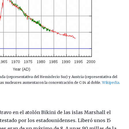
a (representativa del Hemisferio Sur) y Austria (representativa del
as nucleares aumentaron la concentración de C-14 al doble.
Wikipedia
.
ravo en el atolón Bikini de las islas Marshall el
testado por los estadounidenses. Liberó unos 15
es eran de un máximo de 8. A unas 90 millas de la