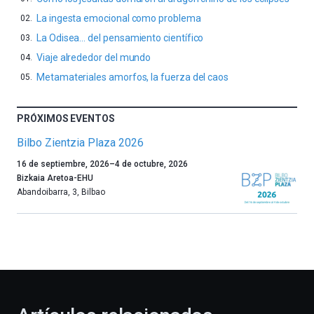
La ingesta emocional como problema
La Odisea… del pensamiento científico
Viaje alrededor del mundo
Metamateriales amorfos, la fuerza del caos
PRÓXIMOS EVENTOS
Bilbo Zientzia Plaza 2026
Un
16 de septiembre, 2026
–
4 de octubre, 2026
año
Bizkaia Aretoa-EHU
más,
Abandoibarra, 3
,
Bilbao
Bilbao
dará
la
bienvenida
al
otoño
con
la