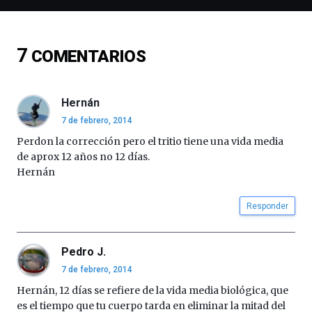
de
ciencia
del
7
COMENTARIOS
16
de
septiembre
al
Hernán
4
7 de febrero, 2014
de
octubre.
Perdon la corrección pero el tritio tiene una vida media
La
de aprox 12 años no 12 días.
iniciativa,
Hernán
organizada
por
Responder
la
Cátedra…
Pedro J.
7 de febrero, 2014
Hernán, 12 días se refiere de la vida media biológica, que
es el tiempo que tu cuerpo tarda en eliminar la mitad del