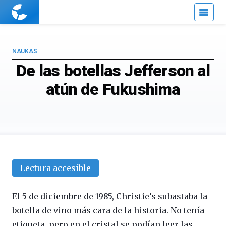
Cuaderno
de
Cultura
Científica
NAUKAS
De las botellas Jefferson al
atún de Fukushima
Lectura accesible
El 5 de diciembre de 1985, Christie’s subastaba la
botella de vino más cara de la historia. No tenía
etiqueta, pero en el cristal se podían leer las