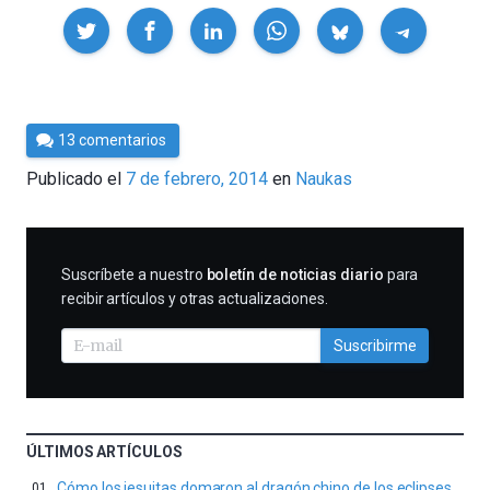
Compartir
Por
13 comentarios
Cultura
Publicado el
7 de febrero, 2014
en
Naukas
Cientifica
SUSCRIBIRME
Suscríbete a nuestro
boletín de noticias diario
para
recibir artículos y otras actualizaciones.
Suscribirme
ÚLTIMOS ARTÍCULOS
Cómo los jesuitas domaron al dragón chino de los eclipses