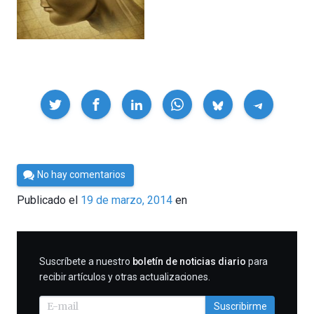
Compartir
Por
No hay comentarios
César
Publicado el
19 de marzo, 2014
en
Tomé
SUSCRIBIRME
Suscríbete a nuestro
boletín de noticias diario
para
recibir artículos y otras actualizaciones.
Suscribirme