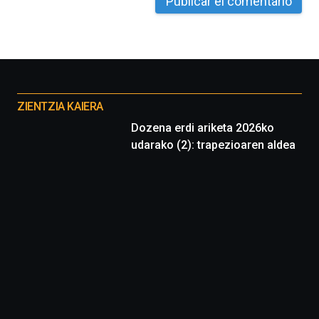
Otros
proyectos
ZIENTZIA KAIERA
Dozena erdi ariketa 2026ko
udarako (2): trapezioaren aldea