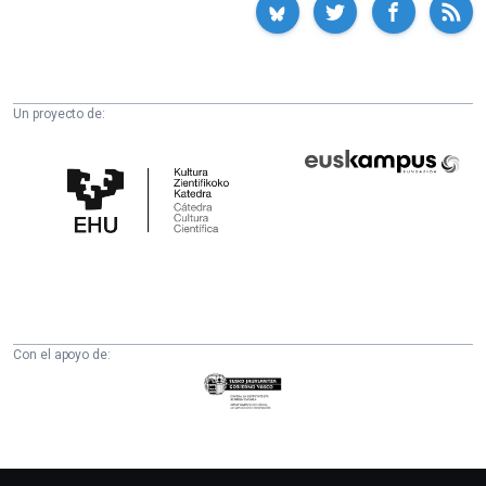
Un proyecto de:
Cátedra
Euskampus
de
Fundazioa
Cultura
Científica
de
la
UPV/EHU
Con el apoyo de:
Eusko
Jaurlaritza
-
Zientzia,