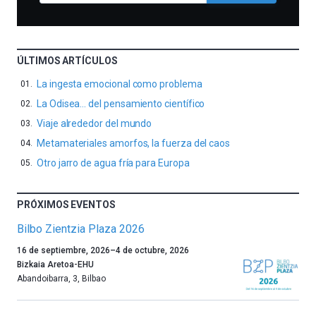
ÚLTIMOS ARTÍCULOS
La ingesta emocional como problema
La Odisea… del pensamiento científico
Viaje alrededor del mundo
Metamateriales amorfos, la fuerza del caos
Otro jarro de agua fría para Europa
PRÓXIMOS EVENTOS
Bilbo Zientzia Plaza 2026
Un
16 de septiembre, 2026
–
4 de octubre, 2026
año
Bizkaia Aretoa-EHU
más,
Abandoibarra, 3
,
Bilbao
Bilbao
dará