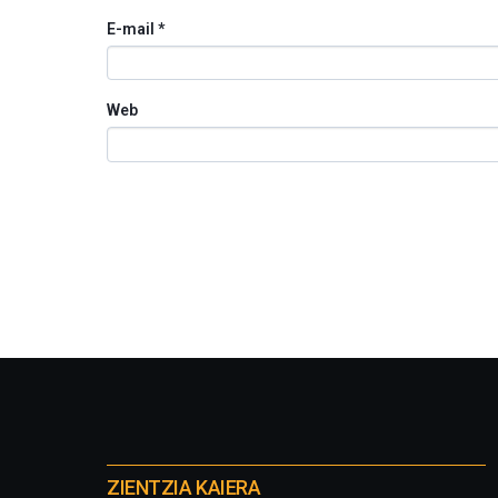
E-mail
*
Web
Otros
proyectos
ZIENTZIA KAIERA