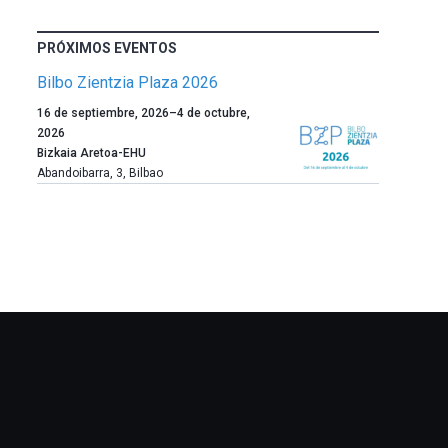
PRÓXIMOS EVENTOS
Bilbo Zientzia Plaza 2026
Un
16 de septiembre, 2026
–
4 de octubre,
año
2026
más,
Bizkaia Aretoa-EHU
Bilbao
Abandoibarra, 3
,
Bilbao
dará
la
bienvenida
al
otoño
con
la
celebración
de
la
novena
edición
de