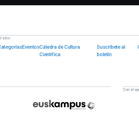
 sitio:
Categorías
Eventos
Cátedra de Cultura
Suscríbete al
Científica
boletín
Con el ap
Euskampus
Fundazioa