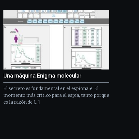
Bilbo
Zientzia
Plaza
(BZP),
un
festival
que
llenará
la
ciudad
de
monólogos,
Una máquina Enigma molecular
exposiciones,
conferencias,
El secreto es fundamental en el espionaje. El
docufórums
y
momento más crítico para el espía, tanto porque
espectáculos
es la razón de […]
de
ciencia
del
16
de
septiembre