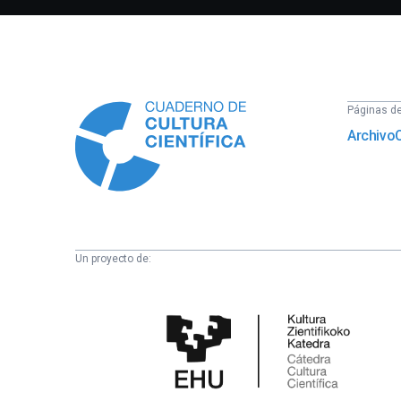
Información
Páginas del
Archivo
Un proyecto de:
Cátedra
de
Cultura
Científica
de
la