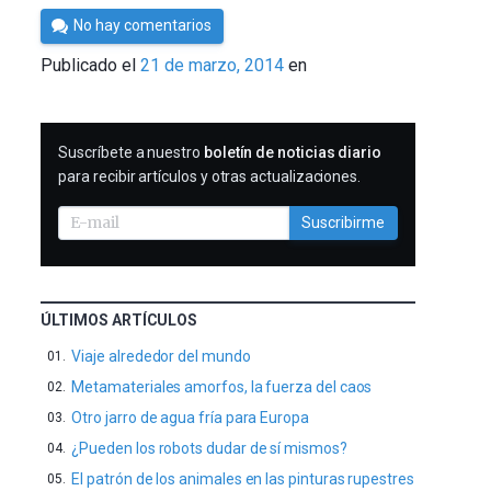
Por
No hay comentarios
César
Publicado el
21 de marzo, 2014
en
Tomé
SUSCRIBIRME
Suscríbete a nuestro
boletín de noticias diario
para recibir artículos y otras actualizaciones.
Suscribirme
ÚLTIMOS ARTÍCULOS
Viaje alrededor del mundo
Metamateriales amorfos, la fuerza del caos
Otro jarro de agua fría para Europa
¿Pueden los robots dudar de sí mismos?
El patrón de los animales en las pinturas rupestres