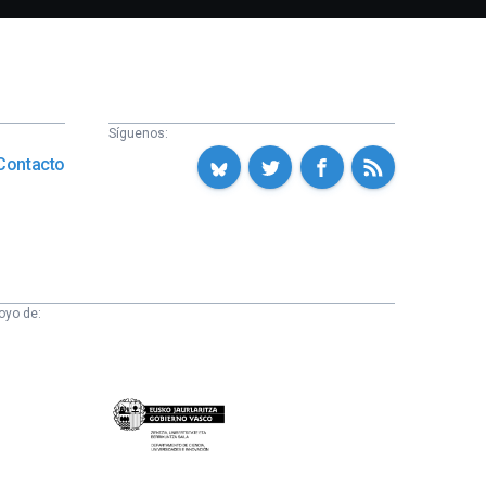
Síguenos:
Contacto
oyo de:
Eusko
Jaurlaritza
-