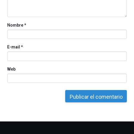
la
Cátedra…
Nombre
*
E-mail
*
Web
Otros