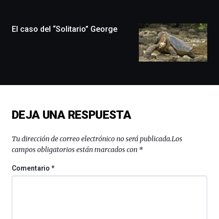
ciudad
de
monólogos,
El caso del “Solitario” George
exposiciones,
conferencias,
docufórums
y
espectáculos
de
ciencia
del
DEJA UNA RESPUESTA
16
de
septiembre
Tu dirección de correo electrónico no será publicada.
Los
al
campos obligatorios están marcados con
*
4
de
Comentario
*
octubre.
La
iniciativa,
organizada
por