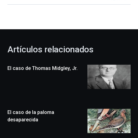
Bilbao
dará
la
bienvenida
al
otoño
con
la
Artículos relacionados
celebración
de
la
El caso de Thomas Midgley, Jr.
novena
edición
de
Bilbo
Zientzia
Plaza
(BZP),
El caso de la paloma
un
festival
desaparecida
que
llenará
la