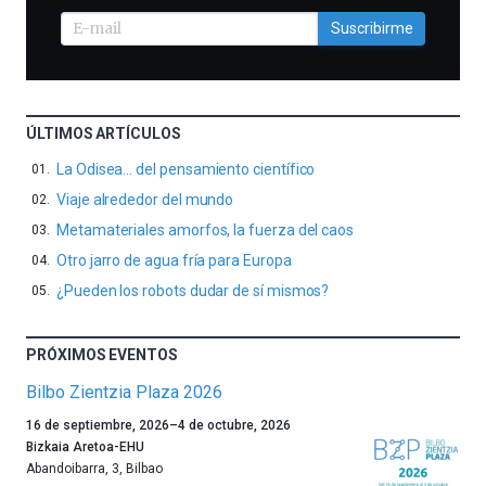
Suscribirme
ÚLTIMOS ARTÍCULOS
La Odisea… del pensamiento científico
Viaje alrededor del mundo
Metamateriales amorfos, la fuerza del caos
Otro jarro de agua fría para Europa
¿Pueden los robots dudar de sí mismos?
PRÓXIMOS EVENTOS
Bilbo Zientzia Plaza 2026
Un
16 de septiembre, 2026
–
4 de octubre, 2026
año
Bizkaia Aretoa-EHU
más,
Abandoibarra, 3
,
Bilbao