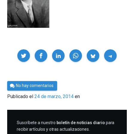
Compartir
Por
No hay comentarios
César
Publicado el
24 de marzo, 2014
en
Tomé
SUSCRIBIRME
Suscríbete a nuestro
boletín de noticias diario
para
recibir artículos y otras actualizaciones.