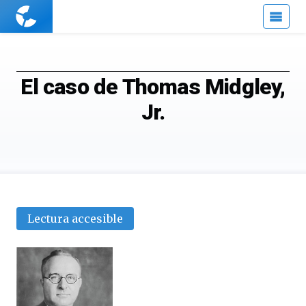
Cuaderno
de
Cultura
Científica
El caso de Thomas Midgley,
Jr.
Lectura accesible