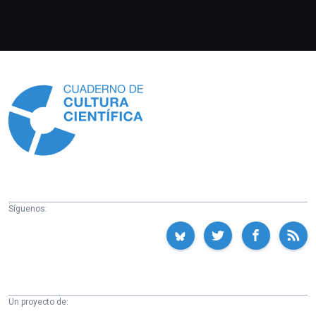
Información
Síguenos:
Un proyecto de: