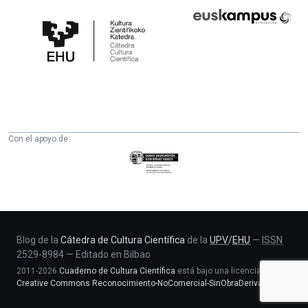
Cátedra
Euskampus
de
Fundazioa
Cultura
Científica
de
la
UPV/EHU
Con el apoyo de:
Eusko
Jaurlaritza
-
Zientzia,
Unibertsitate
eta
Blog de la
Cátedra de Cultura Científica
de la
UPV
/
EHU
—
ISSN
2529-8984
—
Editado en Bilbao
Berrikuntza
2011-2026
Cuaderno de Cultura Científica
está bajo una licencia
saila
Creative Commons Reconocimiento-NoComercial-SinObraDerivada 4.0