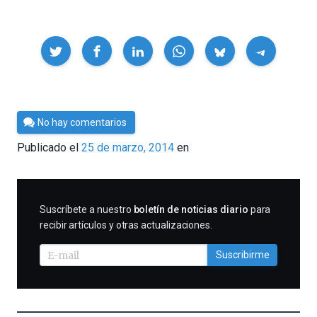
Compartir
Por
No hay comentarios
César
Publicado el
25 de marzo, 2014
en
Tomé
SUSCRIBIRME
Suscríbete a nuestro
boletín de noticias diario
para
recibir artículos y otras actualizaciones.
Suscribirme