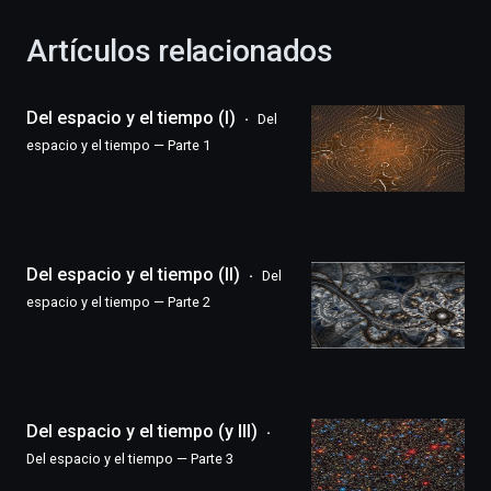
con
la
Artículos relacionados
celebración
de
la
Del espacio y el tiempo (I)
Del
novena
edición
espacio y el tiempo — Parte 1
de
Bilbo
Zientzia
Plaza
(BZP),
Del espacio y el tiempo (II)
un
Del
festival
espacio y el tiempo — Parte 2
que
llenará
la
ciudad
de
monólogos,
Del espacio y el tiempo (y III)
exposiciones,
Del espacio y el tiempo — Parte 3
conferencias,