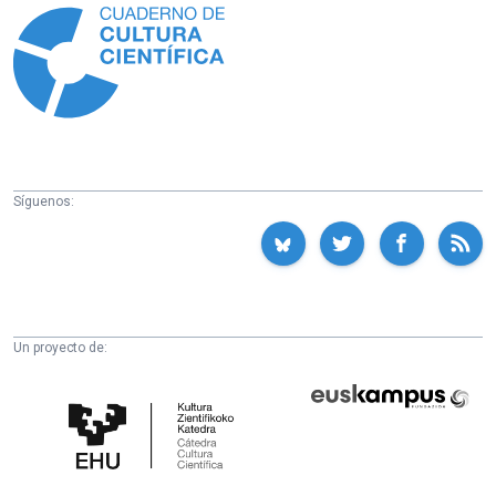
Síguenos:
Un proyecto de:
Cátedra
Euskampus
de
Fundazioa
Cultura
Científica
de