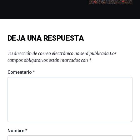
docufórums
y
espectáculos
de
ciencia
del
DEJA UNA RESPUESTA
16
de
septiembre
Tu dirección de correo electrónico no será publicada.
Los
al
campos obligatorios están marcados con
*
4
de
Comentario
*
octubre.
La
iniciativa,
organizada
por
la
Cátedra…
Nombre
*