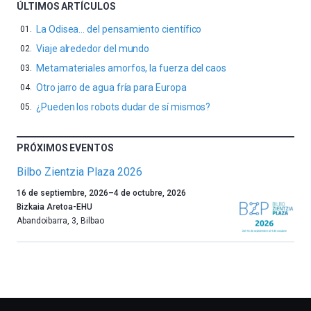
ÚLTIMOS ARTÍCULOS
La Odisea… del pensamiento científico
Viaje alrededor del mundo
Metamateriales amorfos, la fuerza del caos
Otro jarro de agua fría para Europa
¿Pueden los robots dudar de sí mismos?
PRÓXIMOS EVENTOS
Bilbo Zientzia Plaza 2026
Un
16 de septiembre, 2026
–
4 de octubre, 2026
año
Bizkaia Aretoa-EHU
más,
Abandoibarra, 3
,
Bilbao
Bilbao
dará
la
bienvenida
al
otoño