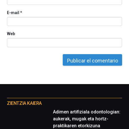
E-mail
*
Web
Otros
proyectos
ZIENTZIA KAIERA
Adimen artifiziala odontologian:
aukerak, mugak eta hortz-
praktikaren etorkizuna