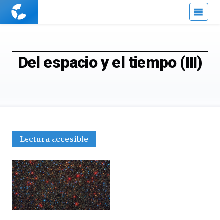
Cuaderno
de
Cultura
Científica
Del espacio y el tiempo (III)
Lectura accesible